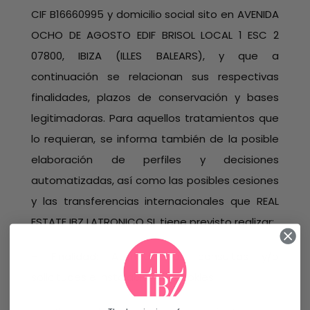
CIF B16660995 y domicilio social sito en AVENIDA
OCHO DE AGOSTO EDIF BRISOL LOCAL 1 ESC 2
07800, IBIZA (ILLES BALEARS), y que a
continuación se relacionan sus respectivas
finalidades, plazos de conservación y bases
legitimadoras. Para aquellos tratamientos que
lo requieran, se informa también de la posible
elaboración de perfiles y decisiones
automatizadas, así como las posibles cesiones
y las transferencias internacionales que REAL
ESTATE IBZ LATRONICO SL tiene previsto realizar:
– Finalidad: Atender sus consultas y/o
solicitudes e Instalación de cookies