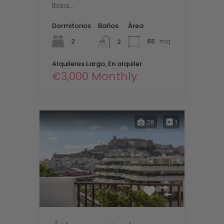
Ibiza…
Dormitorios
Baños
Área
2
65
mq
2
Alquileres Largo, En alquiler
€3,000 Monthly
28
1