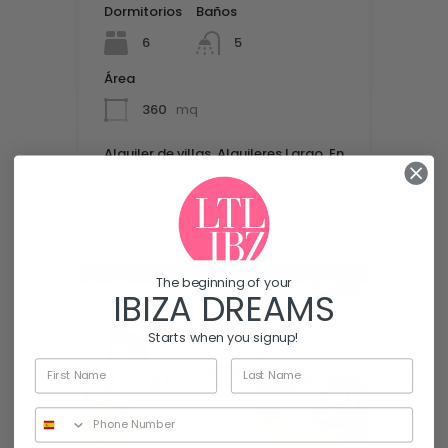
Dormitorios
Baños
6
5
Área
360
mq
Alquiler de villas, Alquileres Largo, En
alquiler
€56,000 Monthly
The beginning of your
30
IBIZA DREAMS
Starts when you signup!