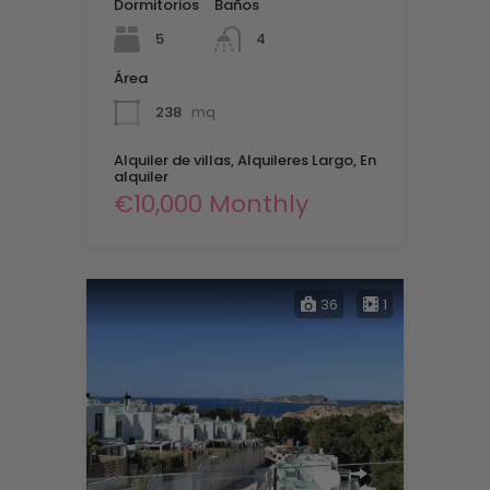
Dormitorios
Baños
5
4
Área
238
mq
Alquiler de villas, Alquileres Largo, En
alquiler
€10,000 Monthly
36
1