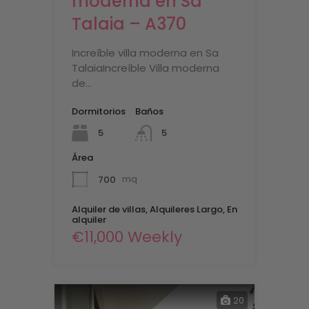
moderna en Sa
Talaia – A370
Increíble villa moderna en Sa
TalaiaIncreíble Villa moderna
de…
Dormitorios
Baños
5
5
Área
700
mq
Alquiler de villas, Alquileres Largo, En
alquiler
€11,000 Weekly
20