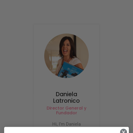
proporcionando un servicio completo de 360º sin
estrés a nuestros clientes.
Daniela
Latronico
Director General y
Fundador
Hi, I’m Daniela