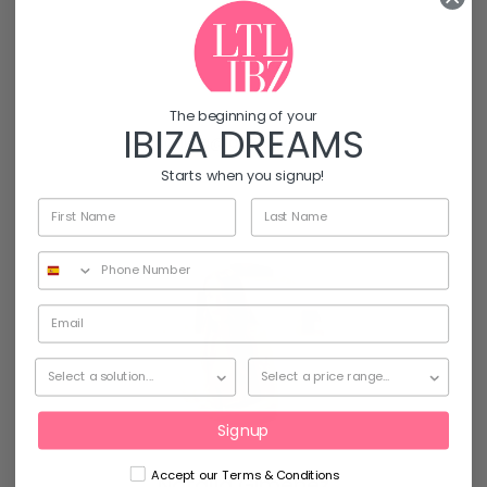
Latronico, founder &
CEO of Love to Live
Ibiza (former Real
Estate…
The beginning of your
IBIZA DREAMS
daniela@lovetoliveibiza.com
Starts when you signup!
Signup
Accept our Terms & Conditions
Natalia Giménez