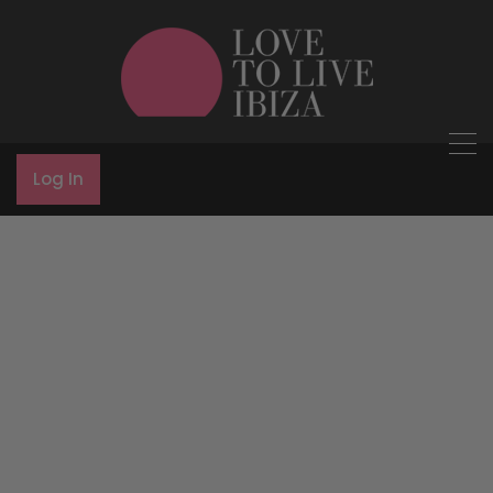
Log In
Us
Love to Live Ibiza (antes Real Estate IBZ) nació hace
más de diez años de un profundo amor por la isla de
Ibiza y de la pasión por el sector inmobiliario. En
nuestra agencia garantizamos un apoyo total a lo
largo de todo el proceso de compra y venta,