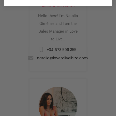
Director de ventas
Hello there! I’m Natalia
Giménez and I am the
Sales Manager in Love
to Live…
+34 673 599 355
natalia@lovetoliveibiza.com