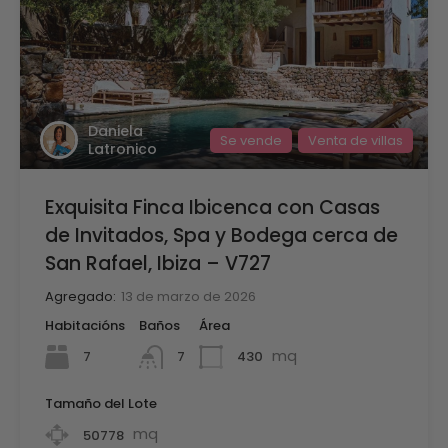
Daniela
Se vende
Venta de villas
Latronico
Exquisita Finca Ibicenca con Casas
de Invitados, Spa y Bodega cerca de
San Rafael, Ibiza – V727
Agregado:
13 de marzo de 2026
Habitacións
Baños
Área
mq
7
430
7
Tamaño del Lote
mq
50778