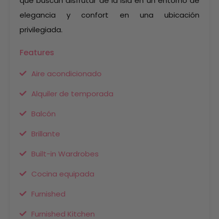
que buscan disfrutar de la isla en un entorno de
elegancia y confort en una ubicación
privilegiada.
Features
Aire acondicionado
Alquiler de temporada
Balcón
Brillante
Built-in Wardrobes
Cocina equipada
Furnished
Furnished Kitchen