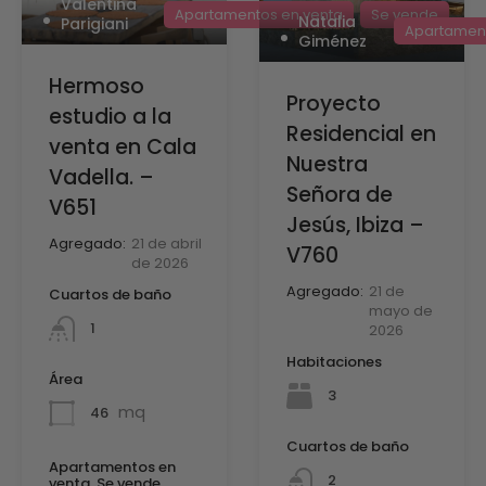
Valentina
Apartamentos en venta
Se vende
Natalia
Parigiani
Apartament
Giménez
Hermoso
Proyecto
estudio a la
Residencial en
venta en Cala
Nuestra
Vadella. –
Señora de
V651
Jesús, Ibiza –
Agregado:
21 de abril
V760
de 2026
Agregado:
21 de
Cuartos de baño
mayo de
1
2026
Habitaciones
Área
3
mq
46
Cuartos de baño
Apartamentos en
2
venta, Se vende