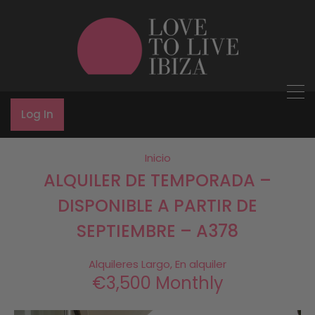
Log In
Inicio
ALQUILER DE TEMPORADA –
DISPONIBLE A PARTIR DE
SEPTIEMBRE – A378
Alquileres Largo, En alquiler
€3,500 Monthly