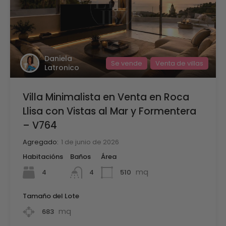
Daniela
Se vende
Venta de villas
Latronico
Villa Minimalista en Venta en Roca
Llisa con Vistas al Mar y Formentera
– V764
Agregado:
1 de junio de 2026
Habitacións
Baños
Área
mq
4
510
4
Tamaño del Lote
mq
683