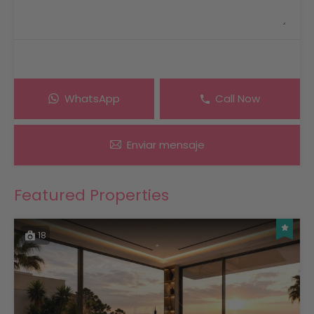
WhatsApp
Call Now
Enviar mensaje
Featured Properties
18