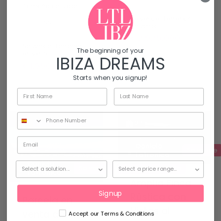
Tamaño del Lote
Se vende, Terrenos
mq
16900
en venta
€2,925,000
Se vende, Terrenos
The beginning of your
en venta
IBIZA DREAMS
€1,950,000
Starts when you signup!
3
27
Daniela
Se vende
Latronico
Daniela
Se vende
Terrenos en venta
Latronico
Amplia Finca
Signup
Rústica con
Parcela en
Vistas al
venta de 702
Accept our Terms & Conditions