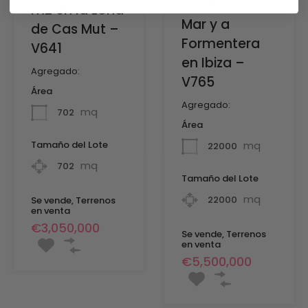
Castillo, al
m2 en la zona
Mar y a
de Cas Mut –
Formentera
V641
en Ibiza –
Agregado:
V765
Área
Agregado:
mq
702
Área
mq
Tamaño del Lote
22000
mq
702
Tamaño del Lote
mq
22000
Se vende, Terrenos
en venta
€3,050,000
Se vende, Terrenos
en venta
€5,500,000