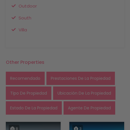
Outdoor
South
Villa
Other Properties
Recomendado
Prestaciones De La Propiedad
Tipo De Propiedad
Ubicación De La Propiedad
Estado De La Propiedad
Agente De Propiedad
8
3