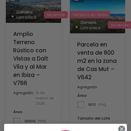
Daniela
Se vende
Terrenos en venta
Latronico
Daniela
Se vende
Latronico
Amplio
Terreno
Parcela en
Rústico con
venta de 800
Vistas a Dalt
m2 en la zona
Vila y al Mar
de Cas Mut –
en Ibiza –
V642
V766
Agregado:
Agregado:
13 de
Área
marzo de
2026
mq
800
Área
Tamaño del Lote
mq
16900
mq
800