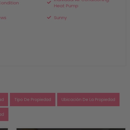
ondition
Heat Pump
ews
Sunny
ad
Tipo De Propiedad
Ubicación De La Propiedad
ad