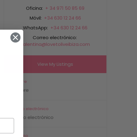
Oficina:
+ 34 971 50 85 69
Móvil:
+34 630 12 24 66
WhatsApp:
+34 630 12 24 66
Correo electrónico:
valentina@lovetoliveibiza.com
View My Listings
Nombre
Correo electrónico
Teléfono