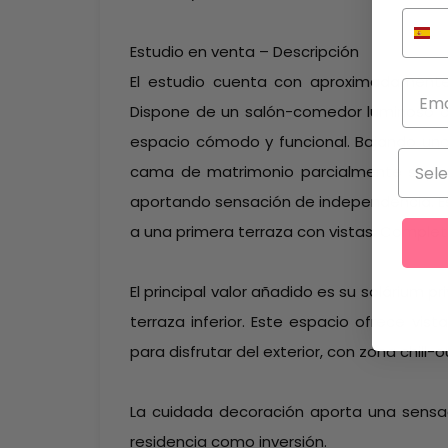
Estudio en venta – Descripción
El estudio cuenta con aproximadamente 3
Dispone de un salón-comedor luminoso c
espacio cómodo y funcional. Bajando un
cama de matrimonio parcialmente sep
aportando sensación de independencia. E
a una primera terraza con vistas. Comple
El principal valor añadido es su solárium
terraza inferior. Este espacio ofrece vis
para disfrutar del exterior, con zona chill-
La cuidada decoración aporta una sensa
residencia como inversión.