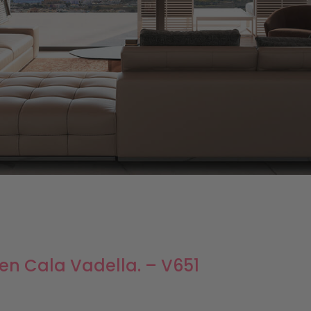
en Cala Vadella. – V651