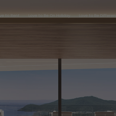
Love to Rent
Love to Be On Holiday
Love to Be Diff
ve to Rent
Love to Be On Holiday
Love to Be Differen