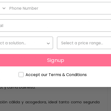
6 m² interiores distribuidos de forma inteligente.
on cocina abierta totalmente equipada, creando un
os escalones se encuentra la zona de descanso, con
arada mediante una elegante mampara de madera,
sta zona incluye armario empotrado y acceso directo
ta la propiedad un baño completo.
Signup
 privado de aproximadamente 40 m², accesible desde la
Accept our Terms & Conditions
tas abiertas a la bahía de Cala Vadella y es perfecto
out y cama balinesa.
ción cálida y acogedora, ideal tanto como segunda