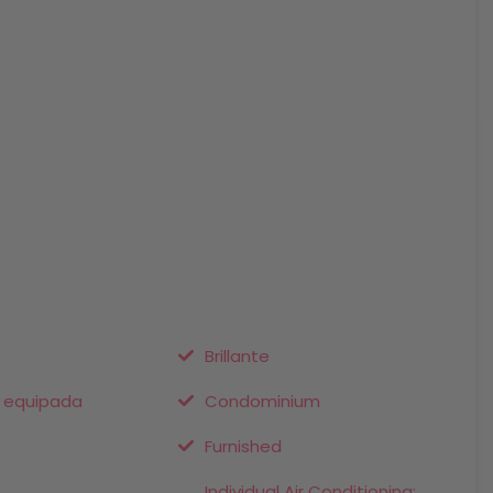
Brillante
 equipada
Condominium
Furnished
Individual Air Conditioning: