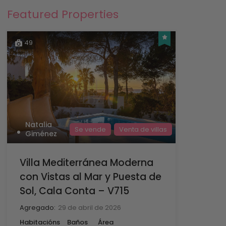
Featured Properties
49
Natalia
Se vende
Venta de villas
Giménez
Villa Mediterránea Moderna
con Vistas al Mar y Puesta de
Sol, Cala Conta – V715
Agregado:
29 de abril de 2026
Habitacións
Baños
Área