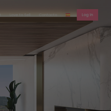
erent
Love to Sell
Contacto
Log In
t
Love to Sell
Contacto
Log In