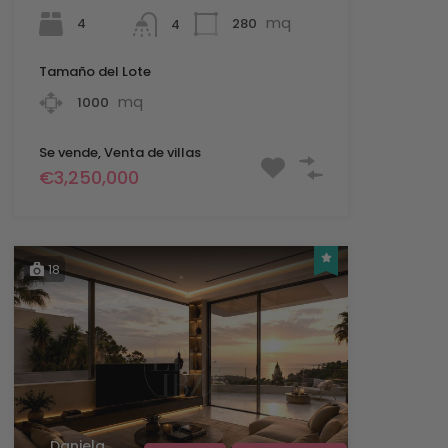
mq
4
280
4
Tamaño del Lote
mq
1000
Se vende, Venta de villas
€3,250,000
18
Daniela