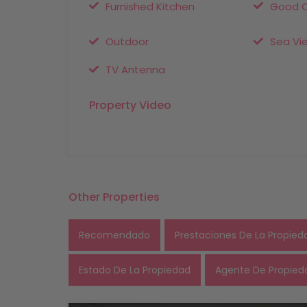
Furnished Kitchen
Good C
Outdoor
Sea Vi
TV Antenna
Property Video
Other Properties
Recomendado
Prestaciones De La Propied
Estado De La Propiedad
Agente De Propied