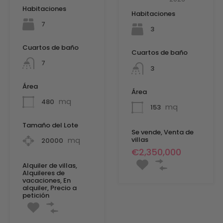
Habitaciones
Habitaciones
7
3
Cuartos de baño
Cuartos de baño
7
3
Área
Área
mq
480
mq
153
Tamaño del Lote
Se vende, Venta de
villas
mq
20000
€2,350,000
Alquiler de villas,
Alquileres de
vacaciones, En
alquiler, Precio a
petición