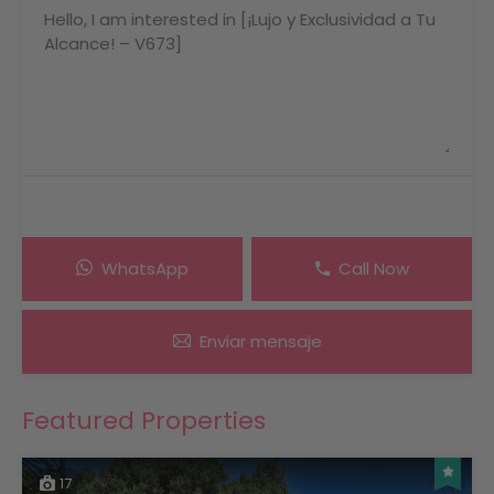
WhatsApp
Call Now
Enviar mensaje
Featured Properties
17