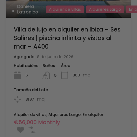
Daniela
Alquiler de villas
Alquileres Largo
En a
Latronico
Villa de lujo en alquiler en Ibiza – Ses
Salines | piscina infinita y vistas al
mar – A400
Agregado:
8 de junio de 2026
Habitacións
Baños
Área
mq
6
360
5
Tamaño del Lote
mq
3197
Alquiler de villas, Alquileres Largo, En alquiler
€56,000 Monthly