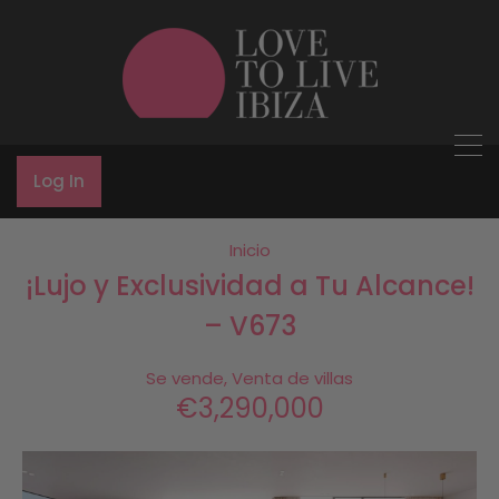
Log In
Inicio
¡Lujo y Exclusividad a Tu Alcance!
– V673
Se vende, Venta de villas
€3,290,000