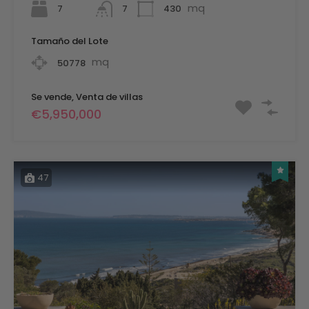
mq
7
430
7
Tamaño del Lote
mq
50778
Se vende, Venta de villas
€5,950,000
47