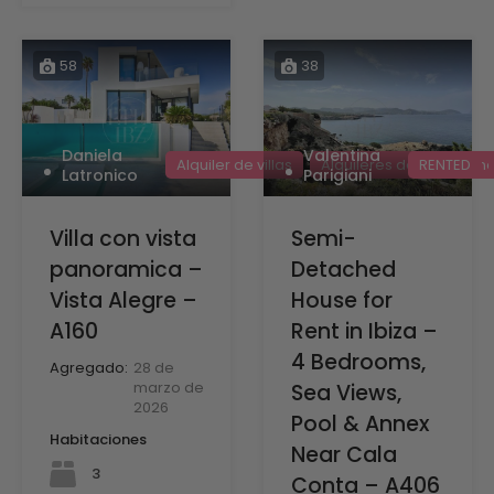
58
38
Valentina
Daniela
RENTED
Alquiler de villas
Alquileres de vacacion
Parigiani
Latronico
Semi-
Villa con vista
Detached
panoramica –
House for
Vista Alegre –
Rent in Ibiza –
A160
4 Bedrooms,
Agregado:
28 de
marzo de
Sea Views,
2026
Pool & Annex
Habitaciones
Near Cala
3
Conta – A406