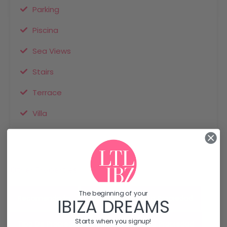
Parking
Piscina
Sea Views
Stairs
Terrace
Villa
Other Properties
The beginning of your
Recomendado
Prestaciones De La Propiedad
IBIZA DREAMS
Starts when you signup!
Tipo De Propiedad
Ubicación De La Propiedad