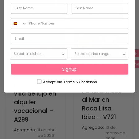
Estado De La Propiedad
Agente De Propiedad
21
11
Daniela
Se vende
Latronico
Daniela
Alquiler de villas
Alquileres de vacacion
Latronico
Signup
Villa Moderna
con Vistas
Accept our Terms & Conditions
Minimalista
Panorámicas
villa de lujo en
al Mar en
alquiler
Roca Llisa,
vacacional –
Ibiza – V721
A299
Agregado:
13 de
Agregado:
11 de abril
marzo de
de 2026
2026