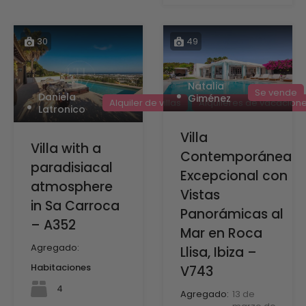
30
49
Natalia
Se vende
Daniela
Giménez
Alquiler de villas
Alquileres de vacacion
Latronico
Villa
Villa with a
Contemporánea
paradisiacal
Excepcional con
atmosphere
Vistas
in Sa Carroca
Panorámicas al
– A352
Mar en Roca
Agregado:
Llisa, Ibiza –
Habitaciones
V743
4
Agregado:
13 de