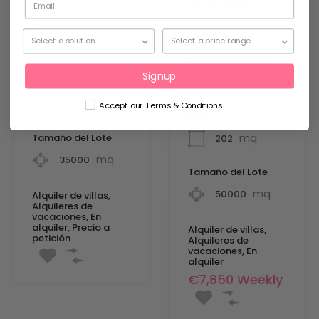
Habitaciones
Cuartos de baño
5
7
Cuartos de baño
Signup
Área
4
mq
420
Accept our Terms & Conditions
Área
mq
Tamaño del Lote
202
mq
35000
Tamaño del Lote
mq
50000
Alquiler de villas,
Alquileres de
vacaciones, En
alquiler, Precio a
Alquiler de villas,
petición
Alquileres de
vacaciones, En
alquiler
€7,850 Weekly