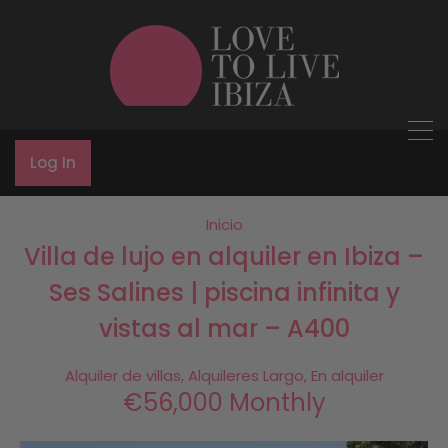
Log In
Inicio
Villa de lujo en alquiler en Ibiza –
Ses Salines | piscina infinita y
vistas al mar – A400
Alquiler de villas, Alquileres Largo, En alquiler
€56,000 Monthly