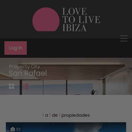
Log In
Property City
San Rafael
1
a
1
de
1
propiedades
32