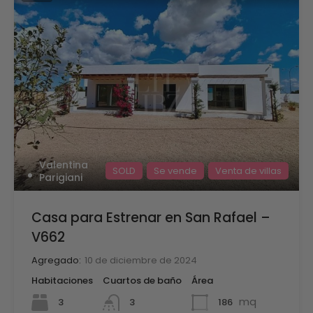
Valentina
SOLD
Se vende
Venta de villas
Parigiani
Casa para Estrenar en San Rafael –
V662
Agregado:
10 de diciembre de 2024
Habitaciones
Cuartos de baño
Área
mq
3
186
3