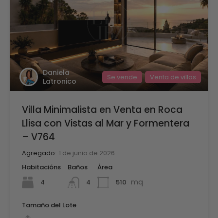
Daniela
Se vende
Venta de villas
Latronico
Villa Minimalista en Venta en Roca
Llisa con Vistas al Mar y Formentera
– V764
Agregado:
1 de junio de 2026
Habitacións
Baños
Área
mq
4
510
4
Tamaño del Lote