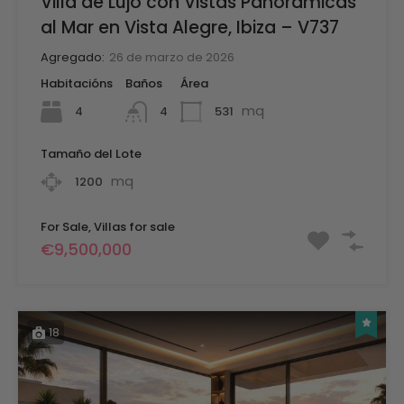
Villa de Lujo con Vistas Panorámicas
al Mar en Vista Alegre, Ibiza – V737
Agregado:
26 de marzo de 2026
Habitacións
Baños
Área
mq
4
531
4
Tamaño del Lote
mq
1200
For Sale, Villas for sale
€9,500,000
18