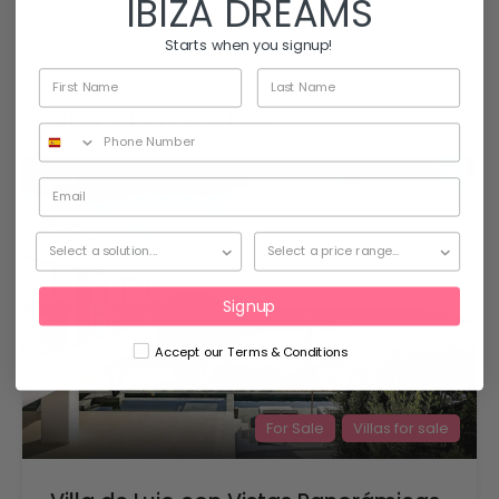
IBIZA DREAMS
Villa
Starts when you signup!
Villa en alquiler
Featured Properties
41
Signup
Accept our Terms & Conditions
For Sale
Villas for sale