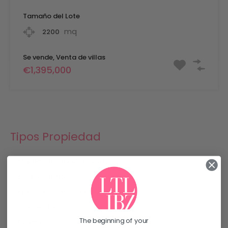
Tamaño del Lote
mq
2200
Se vende, Venta de villas
€1,395,000
Tipos Propiedad
Alquiler de apartamentos
Apartamento
Apartamentos para comprar
Comercial
The beginning of your
Terrenos