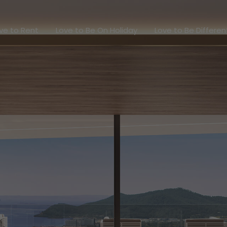
Love to Rent
Love to Be On Holiday
Love to Be Diff
ve to Rent
Love to Be On Holiday
Love to Be Differen