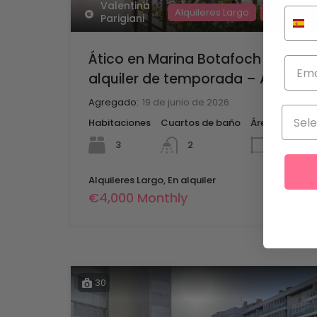
Valentina
Alquileres Largo
En alquiler
Parigiani
Ático en Marina Botafoch en
alquiler de temporada – A331
Agregado:
19 de junio de 2026
Habitaciones
Cuartos de baño
Área
mq
3
160
2
Alquileres Largo, En alquiler
€4,000 Monthly
30