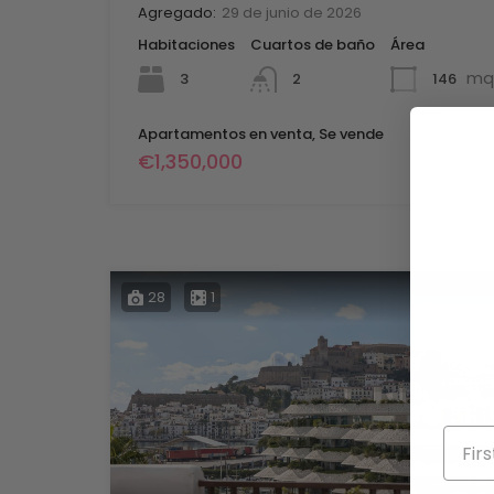
Agregado:
29 de junio de 2026
Habitaciones
Cuartos de baño
Área
mq
3
146
2
Apartamentos en venta, Se vende
€1,350,000
28
1