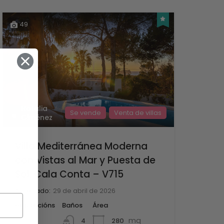
49
Natalia
Se vende
Venta de villas
Giménez
Villa Mediterránea Moderna
con Vistas al Mar y Puesta de
Sol, Cala Conta – V715
Agregado:
29 de abril de 2026
Habitacións
Baños
Área
mq
4
280
4