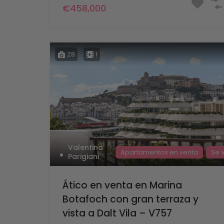
€458,000
28
1
Valentina
Apartamentos en venta
Se 
Parigiani
Ático en venta en Marina
Botafoch con gran terraza y
vista a Dalt Vila – V757