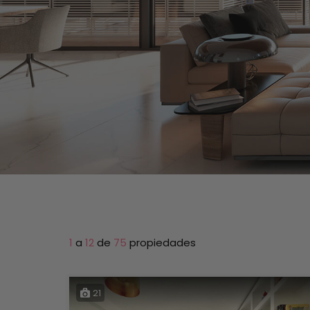
1
a
12
de
75
propiedades
21