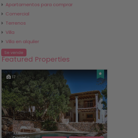
Apartamentos para comprar
Comercial
Terrenos
Villa
Villa en alquiler
Se vende
Featured Properties
17
Daniela