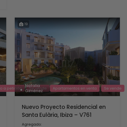
19
Natalia
o a petición
Se vende
Apartamentos en venta
Se vende
Giménez
Nuevo Proyecto Residencial en
Santa Eulària, Ibiza – V761
Agregado: