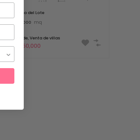
Tamaño del Lote
mq
1000
Se vende, Venta de villas
€3,250,000