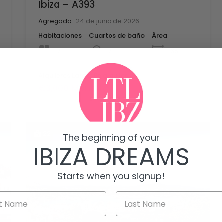
Ibiza – A393
Agregado:
24 de junio de 2026
Habitaciones
Cuartos de baño
Área
mq
2
65
2
Alquileres Largo, En alquiler
€3,000 Monthly
22
The beginning of your
IBIZA DREAMS
Starts when you signup!