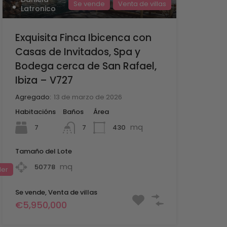
Se vende
Venta de villas
Latronico
Exquisita Finca Ibicenca con
Casas de Invitados, Spa y
Bodega cerca de San Rafael,
Ibiza – V727
Agregado:
13 de marzo de 2026
Habitacións
Baños
Área
mq
7
430
7
Tamaño del Lote
mq
50778
ler
Se vende, Venta de villas
€5,950,000