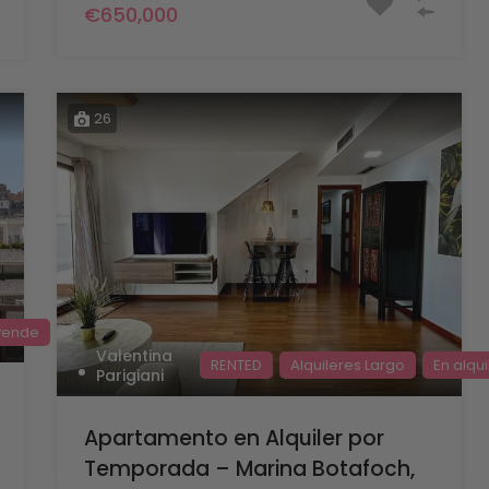
€650,000
26
vende
Valentina
RENTED
Alquileres Largo
En alqui
Parigiani
Apartamento en Alquiler por
Temporada – Marina Botafoch,