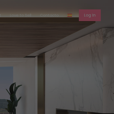
erent
Love to Sell
Contacto
Log In
t
Love to Sell
Contacto
Log In