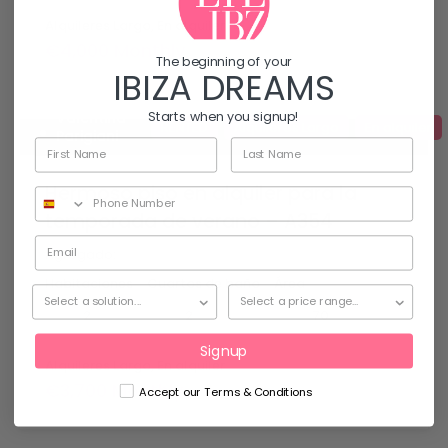
Alquileres Largo, En alquiler
€4,000 Monthly
The beginning of your
IBIZA DREAMS
Starts when you signup!
Valentina
RENTED
Alquileres Largo
En alquiler
Parigiani
21
Hermoso piso en alquiler para la
temporada de verano – A354
Agregado:
Habitaciones
Cuartos de baño
Área
mq
2
70
2
Signup
Alquileres Largo, En alquiler
€3,700 Monthly
Accept our Terms & Conditions