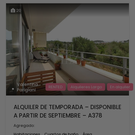
20
Valentina
RENTED
Alquileres Largo
En alquiler
Parigiani
ALQUILER DE TEMPORADA – DISPONIBLE
A PARTIR DE SEPTIEMBRE – A378
Agregado:
Habitaciones
Cuartos de baño
Área