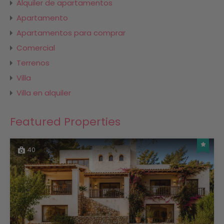
Alquiler de apartamentos
Apartamento
Apartamentos para comprar
Comercial
Terrenos
Villa
Villa en alquiler
Featured Properties
40