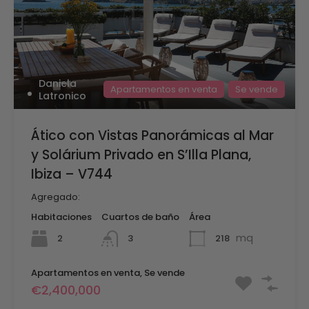
Daniela
Apartamentos en venta
Se vende
Latronico
Ático con Vistas Panorámicas al Mar
y Solárium Privado en S’Illa Plana,
Ibiza – V744
Agregado:
Habitaciones
Cuartos de baño
Área
mq
2
218
3
Apartamentos en venta, Se vende
€2,400,000