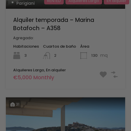
RENTED
Alquileres Largo
En alquiler
Parigiani
Alquiler temporada – Marina
Botafoch – A358
Agregado:
Habitaciones
Cuartos de baño
Área
mq
3
130
2
Alquileres Largo, En alquiler
€5,000 Monthly
31