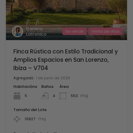
Daniela
Se vende
Venta de villas
Latronico
Finca Rústica con Estilo Tradicional y
Amplios Espacios en San Lorenzo,
Ibiza – V704
Agregado:
1 de junio de 2026
Habitacións
Baños
Área
mq
5
553
4
Tamaño del Lote
mq
15827