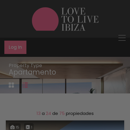
Log In
Property Type
Apartamento
13
a
24
de
75
propiedades
15
1