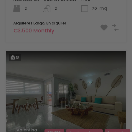
mq
2
70
2
Alquileres Largo, En alquiler
€3,500 Monthly
18
Valentina