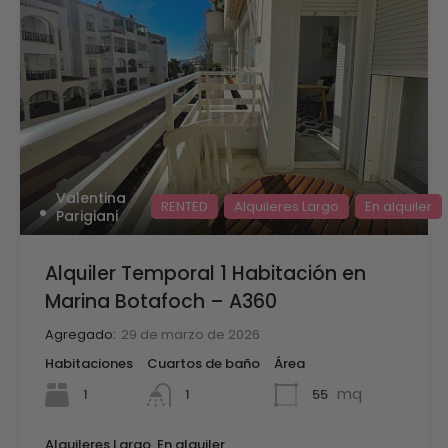
Valentina
RENTED
Alquileres Largo
En alquiler
Parigiani
Alquiler Temporal 1 Habitación en
Marina Botafoch – A360
Agregado:
29 de marzo de 2026
Habitaciones
Cuartos de baño
Área
mq
1
55
1
Alquileres Largo, En alquiler