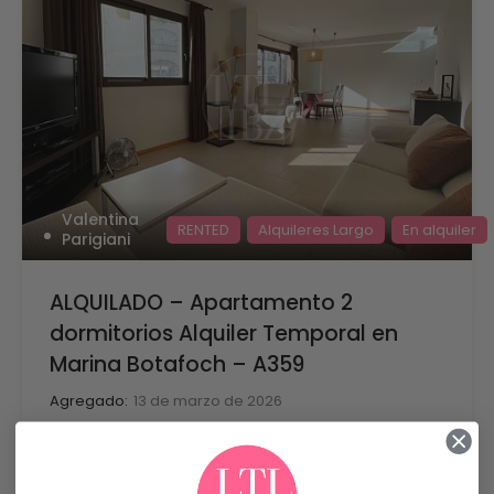
Valentina
RENTED
Alquileres Largo
En alquiler
Parigiani
ALQUILADO – Apartamento 2
dormitorios Alquiler Temporal en
Marina Botafoch – A359
Agregado:
13 de marzo de 2026
Habitaciones
Cuartos de baño
Área
mq
2
100
2