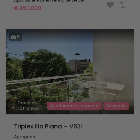
Apartamentos en venta, Se vende
€450,000
19
Daniela
Apartamentos en venta
Se vende
Latronico
Triplex Illa Plana – V631
Agregado: