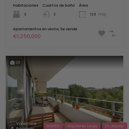
Habitaciones
Cuartos de baño
Área
mq
3
129
3
Apartamentos en venta, Se vende
€1,250,000
20
Valentina
RENTED
Alquileres Largo
En alquiler
Parigiani