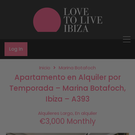
Log In
Inicio
Marina Botafoch
Apartamento en Alquiler por
Temporada – Marina Botafoch,
Ibiza – A393
Alquileres Largo, En alquiler
€3,000 Monthly