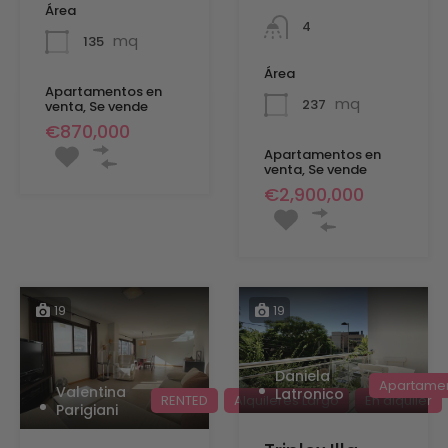
Área
4
mq
135
Área
Apartamentos en
mq
237
venta, Se vende
€870,000
Apartamentos en
venta, Se vende
€2,900,000
19
19
Daniela
Apartamen
Valentina
Latronico
RENTED
Alquileres Largo
En alquiler
Parigiani