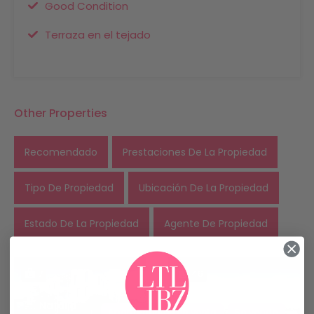
Good Condition
Terraza en el tejado
Other Properties
Recomendado
Prestaciones De La Propiedad
Tipo De Propiedad
Ubicación De La Propiedad
Estado De La Propiedad
Agente De Propiedad
7
46
Natalia
Apartamentos en venta
Se vende