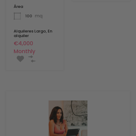
Área
mq
100
Alquileres Largo, En
alquiler
€4,000
Monthly