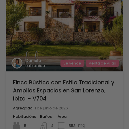
Daniela
Se vende
Venta de villas
Latronico
Finca Rústica con Estilo Tradicional y
Amplios Espacios en San Lorenzo,
Ibiza – V704
Agregado:
1 de junio de 2026
Habitacións
Baños
Área
mq
5
553
4