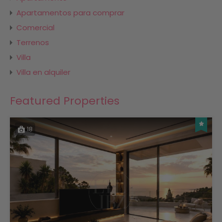
Apartamentos para comprar
Comercial
Terrenos
Villa
Villa en alquiler
Featured Properties
18