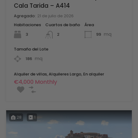
Cala Tarida – A414
Agregado:
21 de julio de 2026
Habitaciones
Cuartos de baño
Área
mq
3
99
2
Tamaño del Lote
mq
186
Alquiler de villas, Alquileres Largo, En alquiler
€4,000 Monthly
28
1