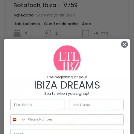
Botafoch, Ibiza – V759
Agregado:
21 de mayo de 2026
Habitaciones
Cuartos de baño
Área
mq
2
78
2
Apartamentos en venta, Precio a petición, Se vende
The beginning of your
IBIZA DREAMS
48
Starts when you signup!