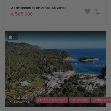
Apartamentos en venta, Se vende
€585,000
27
Natalia
Precio a petición
Se vende
Venta de vi
Giménez