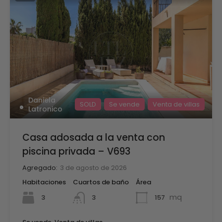
Daniela
SOLD
Se vende
Venta de villas
Latronico
Casa adosada a la venta con
piscina privada – V693
Agregado:
3 de agosto de 2026
Habitaciones
Cuartos de baño
Área
mq
3
157
3