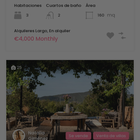
Habitaciones
Cuartos de baño
Área
mq
3
160
2
Alquileres Largo, En alquiler
€4,000 Monthly
25
Natalia
Se vende
Venta de villas
Giménez