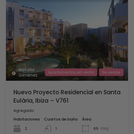
Natalia
Apartamentos en venta
Se vende
Giménez
Nuevo Proyecto Residencial en Santa
Eulària, Ibiza – V761
Agregado:
Habitaciones
Cuartos de baño
Área
mq
2
69
1