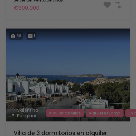
Se vende, Venta de villas
€900,000
36
1
Valentina
Alquiler de villas
Alquileres Largo
En a
Parigiani
Villa de 3 dormitorios en alquiler –