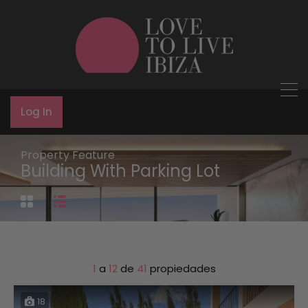
Log In
Property Feature
Building With Parking Lot
1
a
12
de
41
propiedades
18