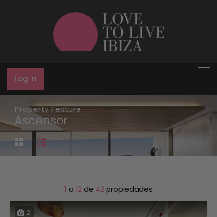
Log In
Property Feature
Ascensor
1
a
12
de
42
propiedades
21