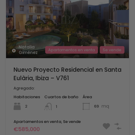
Natalia
Apartamentos en venta
Se vende
Giménez
Nuevo Proyecto Residencial en Santa
Eulària, Ibiza – V761
Agregado:
Habitaciones
Cuartos de baño
Área
mq
2
69
1
Apartamentos en venta, Se vende
€585,000