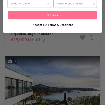
A316
Agregado:
18 de mayo de 2026
Habitaciones
Cuartos de baño
Área
Signup
mq
4
205
4
Accept our Terms & Conditions
Alquileres Largo, En alquiler
€15,000 Monthly
41