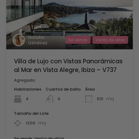
Natalia
Se vende
Venta de villas
Giménez
Villa de Lujo con Vistas Panorámicas
al Mar en Vista Alegre, Ibiza – V737
Agregado:
Habitaciones
Cuartos de baño
Área
mq
4
531
4
Tamaño del Lote
mq
1200
Se vende, Venta de villas