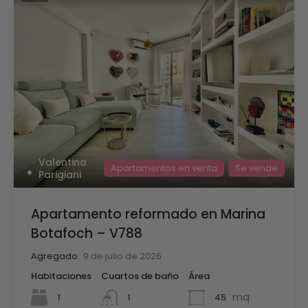
Valentina
Apartamentos en venta
Se vende
Parigiani
Apartamento reformado en Marina
Botafoch – V788
Agregado:
9 de julio de 2026
Habitaciones
Cuartos de baño
Área
mq
1
45
1