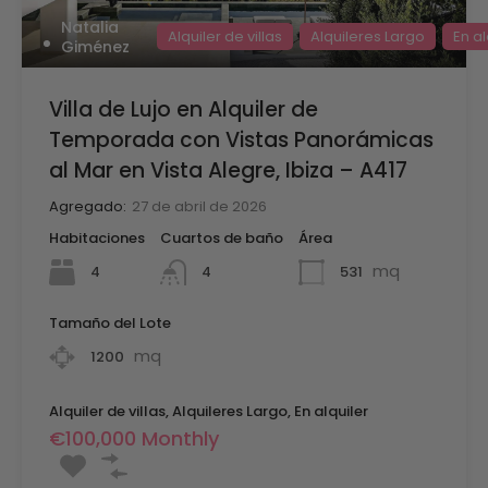
Natalia
Alquiler de villas
Alquileres Largo
En al
Giménez
Villa de Lujo en Alquiler de
Temporada con Vistas Panorámicas
al Mar en Vista Alegre, Ibiza – A417
Agregado:
27 de abril de 2026
Habitaciones
Cuartos de baño
Área
mq
4
531
4
Tamaño del Lote
mq
1200
Alquiler de villas, Alquileres Largo, En alquiler
€100,000 Monthly