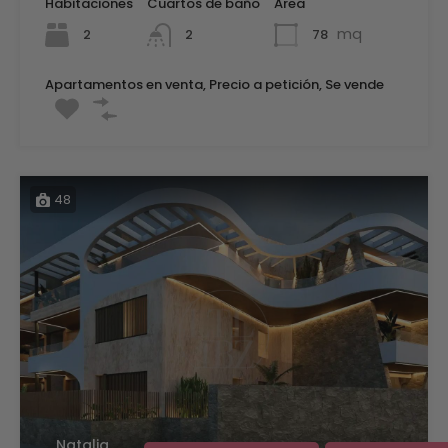
Habitaciones
Cuartos de baño
Área
mq
2
78
2
Apartamentos en venta, Precio a petición, Se vende
48
Natalia