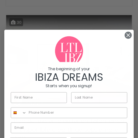
30
The beginning of your
IBIZA DREAMS
Starts when you signup!
Valentina
Alquileres Largo
En alquiler
Parigiani
Piso de lujo en alquiler en Talamanca
– Disponible a partir de septiembre –