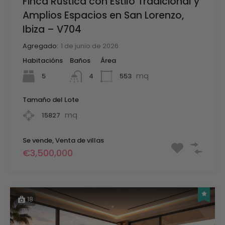
Finca Rústica con Estilo Tradicional y
Amplios Espacios en San Lorenzo,
Ibiza – V704
Agregado:
1 de junio de 2026
Habitacións
Baños
Área
mq
5
553
4
Tamaño del Lote
mq
15827
Se vende, Venta de villas
€3,500,000
18