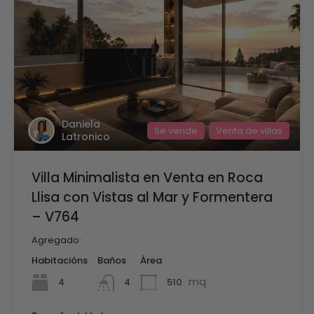
Daniela
Se vende
Venta de villas
Latronico
Villa Minimalista en Venta en Roca
Llisa con Vistas al Mar y Formentera
– V764
Agregado:
Habitacións
Baños
Área
mq
4
510
4