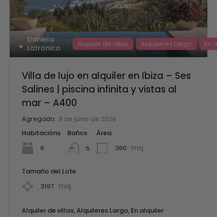
Daniela
Alquiler de villas
Alquileres Largo
En a
Latronico
Villa de lujo en alquiler en Ibiza – Ses
Salines | piscina infinita y vistas al
mar – A400
Agregado:
8 de junio de 2026
Habitacións
Baños
Área
mq
6
360
5
Tamaño del Lote
mq
3197
Alquiler de villas, Alquileres Largo, En alquiler