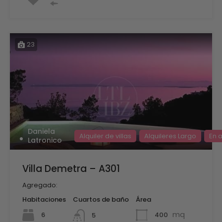
23
Daniela
Alquiler de villas
Alquileres Largo
En a
Latronico
Villa Demetra – A301
Agregado:
Habitaciones
Cuartos de baño
Área
mq
6
400
5