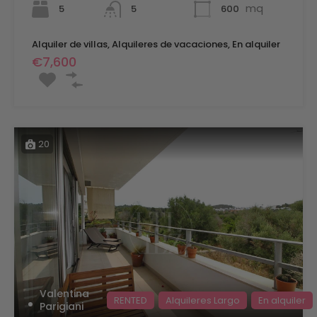
mq
5
600
5
Alquiler de villas, Alquileres de vacaciones, En alquiler
€7,600
20
Valentina
RENTED
Alquileres Largo
En alquiler
Parigiani