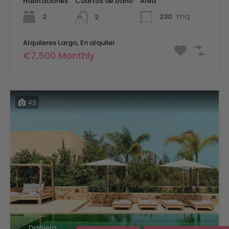
Habitaciones
Cuartos de baño
Área
mq
2
230
2
Alquileres Largo, En alquiler
€7,500 Monthly
43
Daniela