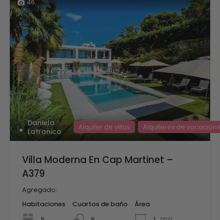
46
Daniela
Alquiler de villas
Alquileres de vacacion
Latronico
Villa Moderna En Cap Martinet –
A379
Agregado:
Habitaciones
Cuartos de baño
Área
mq
5
1
6