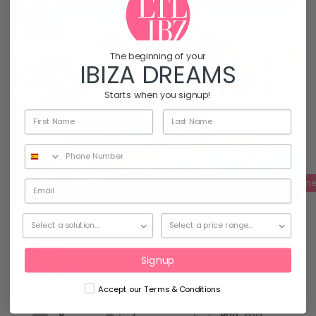
10
The beginning of your
IBIZA DREAMS
Starts when you signup!
Daniela
Alquiler de villas
Alquileres de vacacion
Latronico
Villa única ubicada en San Llorenç –
A367
Signup
Agregado:
Accept our Terms & Conditions
Habitaciones
Cuartos de baño
Área
mq
8
800
7