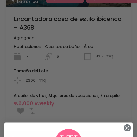
Latronico
Encantadora casa de estilo ibicenco
– A368
Agregado:
Habitaciones
Cuartos de baño
Área
mq
5
325
5
Tamaño del Lote
mq
2300
Alquiler de villas, Alquileres de vacaciones, En alquiler
€6,000 Weekly