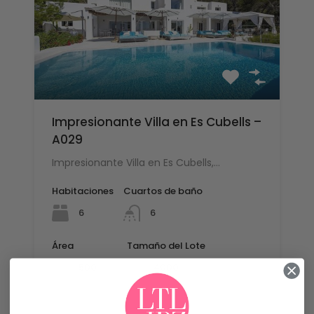
Impresionante Villa en Es Cubells –
A029
Impresionante Villa en Es Cubells,…
Habitaciones
Cuartos de baño
6
6
Área
Tamaño del Lote
mq
mq
500
4000