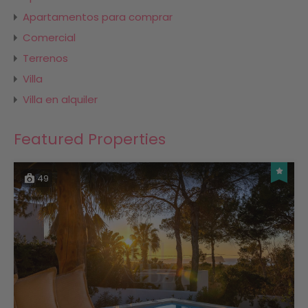
Apartamentos para comprar
Comercial
Terrenos
Villa
Villa en alquiler
Featured Properties
49