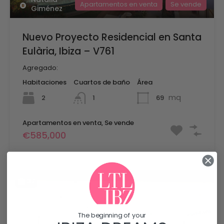
Apartamentos en venta
Se vende
Giménez
Nuevo Proyecto Residencial en Santa
Eulària, Ibiza – V761
Agregado:
Habitaciones
Cuartos de baño
Área
mq
2
69
1
Apartamentos en venta, Se vende
€585,000
37
The beginning of your