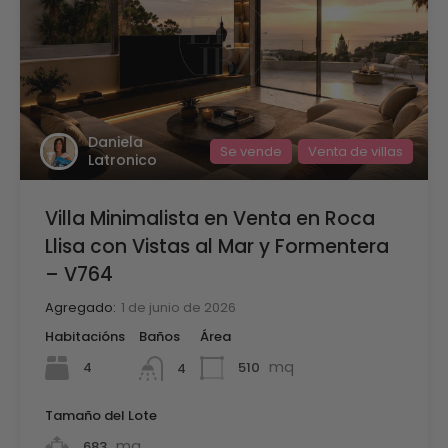
Daniela
Se vende
Venta de villas
Latronico
Villa Minimalista en Venta en Roca
Llisa con Vistas al Mar y Formentera
– V764
Agregado:
1 de junio de 2026
Habitacións
Baños
Área
mq
4
510
4
Tamaño del Lote
mq
683