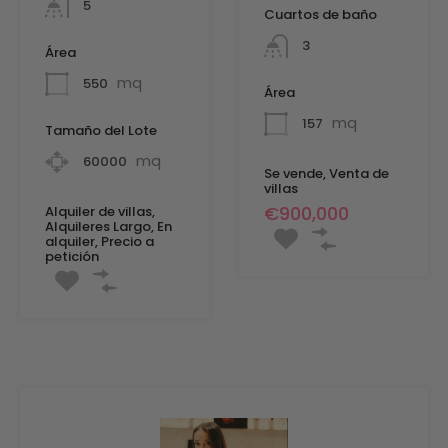
5
Cuartos de baño
3
Área
mq
550
Área
mq
157
Tamaño del Lote
mq
60000
Se vende, Venta de
villas
€900,000
Alquiler de villas,
Alquileres Largo, En
alquiler, Precio a
petición