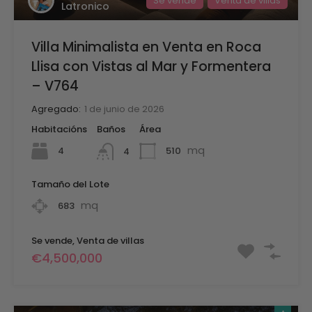
Se vende
Venta de villas
Latronico
Villa Minimalista en Venta en Roca
Llisa con Vistas al Mar y Formentera
– V764
Agregado:
1 de junio de 2026
Habitacións
Baños
Área
mq
4
510
4
Tamaño del Lote
mq
683
Se vende, Venta de villas
€4,500,000