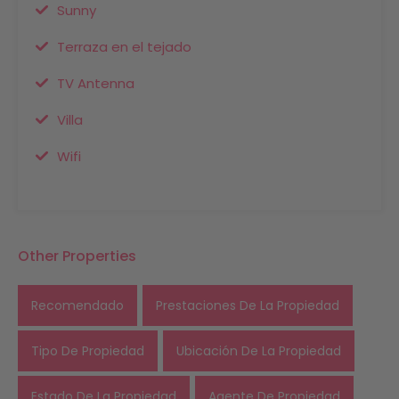
Sunny
Terraza en el tejado
TV Antenna
Villa
Wifi
Other Properties
Recomendado
Prestaciones De La Propiedad
Tipo De Propiedad
Ubicación De La Propiedad
Estado De La Propiedad
Agente De Propiedad