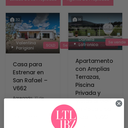
32
16
Daniela
Se vende
Valentina
Latronico
SOLD
Se vende
Venta de villas
Parigiani
Apartamento
Casa para
con Amplias
Estrenar en
Terrazas,
San Rafael –
Piscina
V662
Privada y
Agregado:
10 de
Vistas al Golf
diciembre
en Roca Llisa,
de 2024
Ibiza – V723
Habitaciones
3
Agregado:
13 de