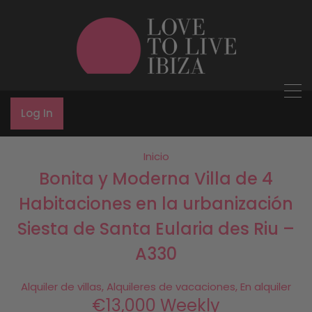
Log In
Inicio
Bonita y Moderna Villa de 4
Habitaciones en la urbanización
Siesta de Santa Eularia des Riu –
A330
Alquiler de villas, Alquileres de vacaciones, En alquiler
€13,000 Weekly