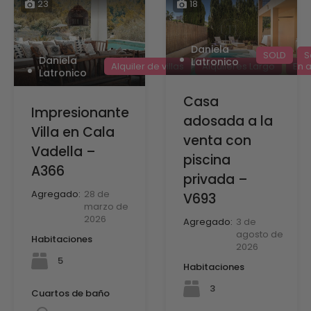
23
18
Daniela
SOLD
S
Daniela
Latronico
Alquiler de villas
Alquileres Largo
En a
Latronico
Casa
Impresionante
adosada a la
Villa en Cala
venta con
Vadella –
piscina
A366
privada –
Agregado:
28 de
V693
marzo de
2026
Agregado:
3 de
agosto de
Habitaciones
2026
5
Habitaciones
3
Cuartos de baño