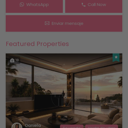
WhatsApp
Call Now
Enviar mensaje
Featured Properties
18
Daniela