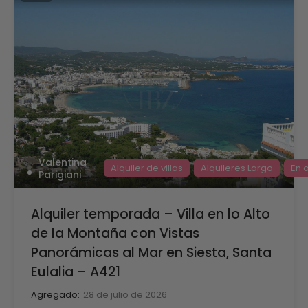
Valentina
Alquiler de villas
Alquileres Largo
En a
Parigiani
Alquiler temporada – Villa en lo Alto
de la Montaña con Vistas
Panorámicas al Mar en Siesta, Santa
Eulalia – A421
Agregado:
28 de julio de 2026