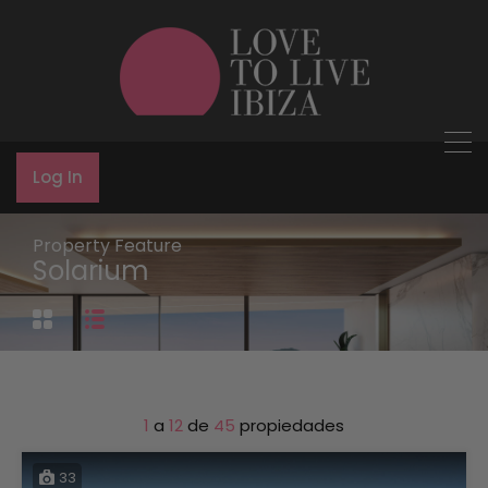
Log In
Property Feature
Solarium
1
a
12
de
45
propiedades
33