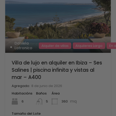
Daniela
Alquiler de villas
Alquileres Largo
En a
Latronico
Villa de lujo en alquiler en Ibiza – Ses
Salines | piscina infinita y vistas al
mar – A400
Agregado:
8 de junio de 2026
Habitacións
Baños
Área
mq
6
360
5
Tamaño del Lote