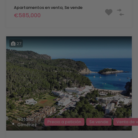
Apartamentos en venta, Se vende
€585,000
27
Natalia
Precio a petición
Se vende
Venta de vi
Giménez