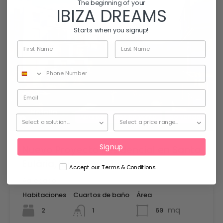
The beginning of your
IBIZA DREAMS
Starts when you signup!
Natalia
Apartamentos en venta
Se vende
Giménez
Signup
Nuevo Proyecto Residencial en Santa
Eulària, Ibiza – V761
Accept our Terms & Conditions
Agregado:
Habitaciones
Cuartos de baño
Área
mq
2
69
1