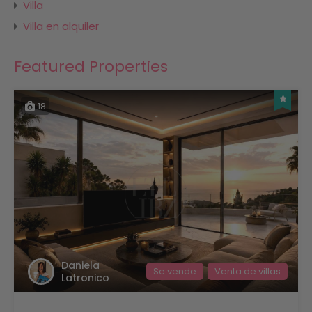
Villa
Villa en alquiler
Featured Properties
18
Daniela
Se vende
Venta de villas
Latronico