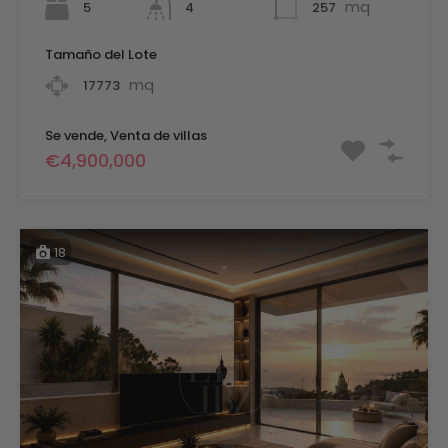
mq
5
257
4
Tamaño del Lote
mq
17773
Se vende, Venta de villas
€4,900,000
18