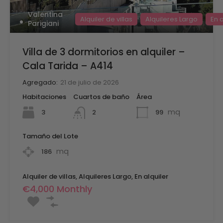
Valentina
Alquiler de villas
Alquileres Largo
En a
Parigiani
Villa de 3 dormitorios en alquiler –
Cala Tarida – A414
Agregado:
21 de julio de 2026
Habitaciones
Cuartos de baño
Área
mq
3
99
2
Tamaño del Lote
mq
186
Alquiler de villas, Alquileres Largo, En alquiler
€4,000 Monthly