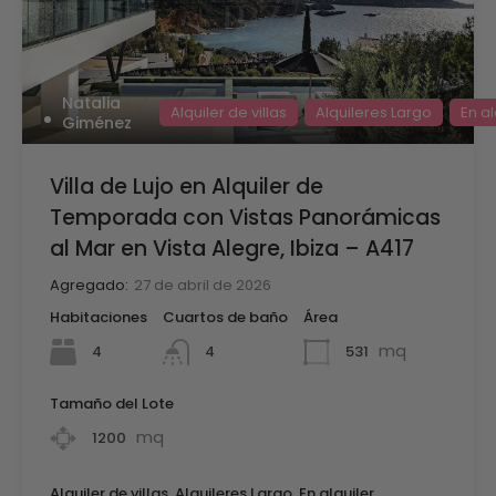
Natalia
Alquiler de villas
Alquileres Largo
En al
Giménez
Villa de Lujo en Alquiler de
Temporada con Vistas Panorámicas
al Mar en Vista Alegre, Ibiza – A417
Agregado:
27 de abril de 2026
Habitaciones
Cuartos de baño
Área
mq
4
531
4
Tamaño del Lote
mq
1200
Alquiler de villas, Alquileres Largo, En alquiler