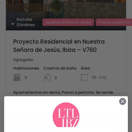
Natalia
Apartamentos en venta
Precio a petición
Giménez
Proyecto Residencial en Nuestra
Señora de Jesús, Ibiza – V760
Agregado:
Habitaciones
Cuartos de baño
Área
mq
3
111
2
Apartamentos en venta, Precio a petición, Se vende
19