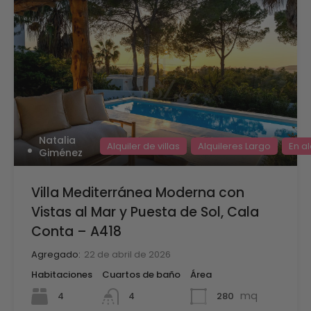
Natalia
Alquiler de villas
Alquileres Largo
En al
Giménez
Villa Mediterránea Moderna con
Vistas al Mar y Puesta de Sol, Cala
Conta – A418
Agregado:
22 de abril de 2026
Habitaciones
Cuartos de baño
Área
mq
4
280
4