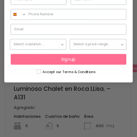
Signup
Daniela
Alquiler de villas
Alquileres de vacacion
Latronico
Accept our Terms & Conditions
Luminoso Chalet en Roca LLisa. –
A131
Agregado:
Habitaciones
Cuartos de baño
Área
mq
5
400
5