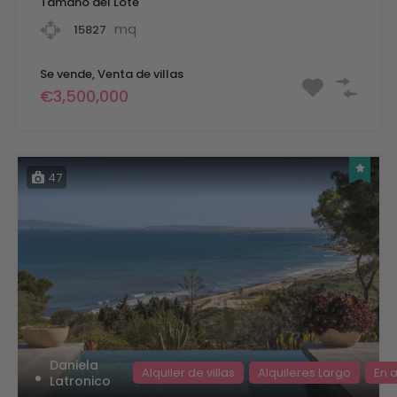
Tamaño del Lote
mq
15827
Se vende, Venta de villas
€3,500,000
47
Daniela
Alquiler de villas
Alquileres Largo
En a
Latronico