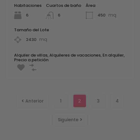
Habitaciones
Cuartos de baño
Área
mq
6
450
6
Tamaño del Lote
mq
2430
Alquiler de villas, Alquileres de vacaciones, En alquiler,
Precio a petición
Anterior
1
2
3
4
Siguiente