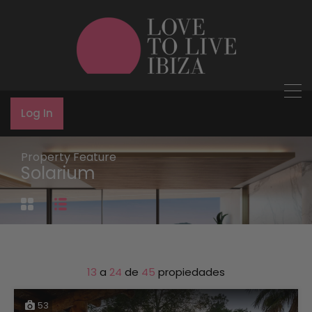
Log In
Property Feature
Solarium
13
a
24
de
45
propiedades
53