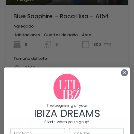
Blue Sapphire – Roca Llisa – A154
Agregado:
Habitaciones
Cuartos de baño
Área
mq
6
300
6
Tamaño del Lote
mq
2000
Alquiler de villas, Alquileres de vacaciones, En alquiler
€21,000 Weekly
The beginning of your
IBIZA DREAMS
Starts when you signup!
31