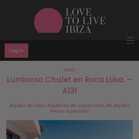
Log In
Inicio
Luminoso Chalet en Roca LLisa. –
A131
Alquiler de villas, Alquileres de vacaciones, En alquiler,
Precio a petición