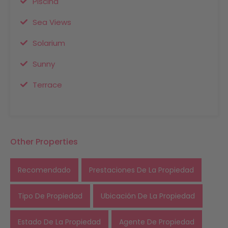
Piscina
Sea Views
Solarium
Sunny
Terrace
Other Properties
Recomendado
Prestaciones De La Propiedad
Tipo De Propiedad
Ubicación De La Propiedad
Estado De La Propiedad
Agente De Propiedad