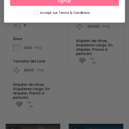
Signup
5
mq
400
Accept our Terms & Conditions
Cuartos de baño
Tamaño del Lote
6
mq
30000
Área
Alquiler de villas,
Alquileres Largo, En
mq
400
alquiler, Precio a
petición
Tamaño del Lote
mq
5000
Alquiler de villas,
Alquileres Largo, En
alquiler, Precio a
petición