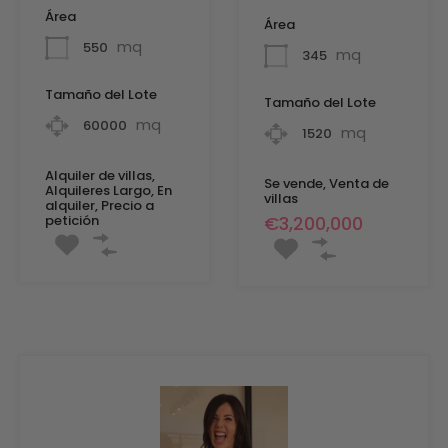
Área
Área
mq
550
mq
345
Tamaño del Lote
Tamaño del Lote
mq
60000
mq
1520
Alquiler de villas,
Se vende, Venta de
Alquileres Largo, En
villas
alquiler, Precio a
petición
€3,200,000