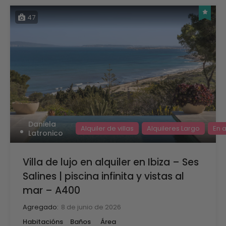
47
Daniela
Alquiler de villas
Alquileres Largo
En a
Latronico
Villa de lujo en alquiler en Ibiza – Ses
Salines | piscina infinita y vistas al
mar – A400
Agregado:
8 de junio de 2026
Habitacións
Baños
Área