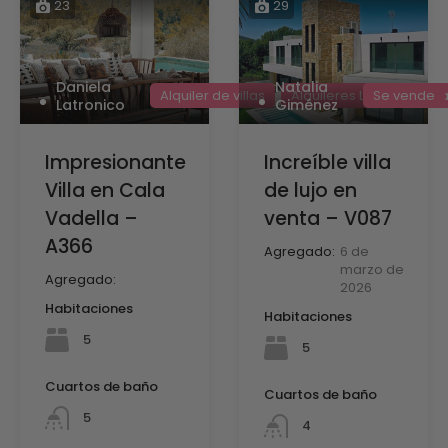
23
29
Daniela
Natalia
Alquiler de villas
Alquileres Largo
En a
Se vende
Latronico
Giménez
Impresionante
Increíble villa
Villa en Cala
de lujo en
Vadella –
venta – V087
A366
Agregado:
6 de
marzo de
Agregado:
2026
Habitaciones
Habitaciones
5
5
Cuartos de baño
Cuartos de baño
5
4