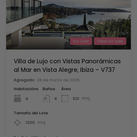
For Sale
Villas for sale
Villa de Lujo con Vistas Panorámicas
al Mar en Vista Alegre, Ibiza – V737
Agregado:
26 de marzo de 2026
Habitacións
Baños
Área
mq
4
531
4
Tamaño del Lote
mq
1200