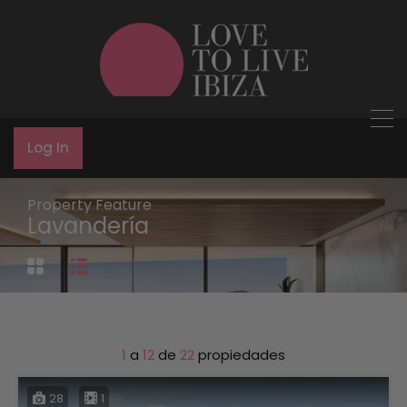
Log In
Property Feature
Lavandería
1
a
12
de
22
propiedades
28
1