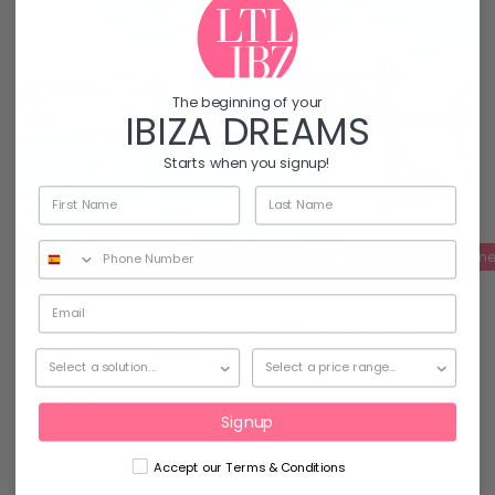
The beginning of your
IBIZA DREAMS
Starts when you signup!
Daniela
Alquiler de villas
Alquileres de vacacion
Latronico
Villa con vista panoramica – Vista
Alegre – A160
Agregado:
Signup
Habitaciones
Cuartos de baño
Área
mq
3
275
4
Accept our Terms & Conditions