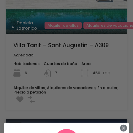
Daniela
Alquiler de villas
Alquileres de vacacion
Latronico
Villa Tanit – Sant Augustin – A309
Agregado:
Habitaciones
Cuartos de baño
Área
mq
6
450
7
Alquiler de villas, Alquileres de vacaciones, En alquiler,
Precio a petición
58