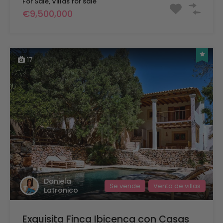
For Sale, Villas for sale
€9,500,000
17
Daniela
Se vende
Venta de villas
Latronico
Exquisita Finca Ibicenca con Casas