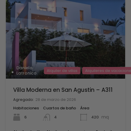
Daniela
Alquiler de villas
Alquileres de vacacion
Latronico
Villa Moderna en San Agustin – A311
Agregado:
28 de marzo de 2026
Habitaciones
Cuartos de baño
Área
mq
6
420
4