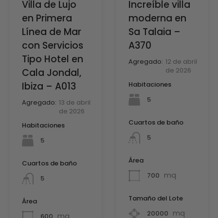
Villa de Lujo
Increíble villa
en Primera
moderna en
Línea de Mar
Sa Talaia –
con Servicios
A370
Tipo Hotel en
Agregado:
12 de abril
de 2026
Cala Jondal,
Ibiza – A013
Habitaciones
5
Agregado:
13 de abril
de 2026
Cuartos de baño
Habitaciones
5
5
Área
Cuartos de baño
mq
700
5
Tamaño del Lote
Área
mq
20000
mq
600