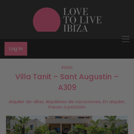
Log In
Inicio
Villa Tanit – Sant Augustin –
A309
Alquiler de villas, Alquileres de vacaciones, En alquiler,
Precio a petición