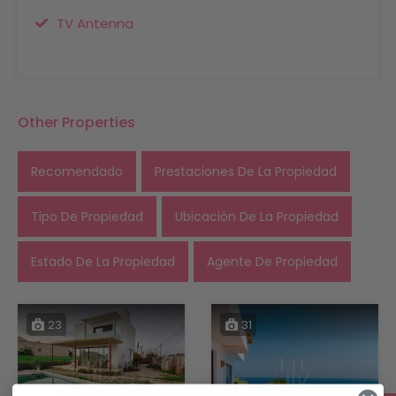
TV Antenna
Other Properties
Recomendado
Prestaciones De La Propiedad
Tipo De Propiedad
Ubicación De La Propiedad
Estado De La Propiedad
Agente De Propiedad
23
31