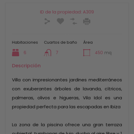
ID de la propiedad:
A309
Habitaciones
Cuartos de baño
Área
6
7
450
mq
Descripción
Villa con impresionantes jardines mediterráneos
con exuberantes árboles de lavanda, cítricos,
palmeras, olivos e higueras, Vila Idol es una
propiedad perfecta para las escapadas en Ibiza
La zona de la piscina ofrece una gran terraza
cubiertal, tumbonas de lujo, ducha al aire libre y 1