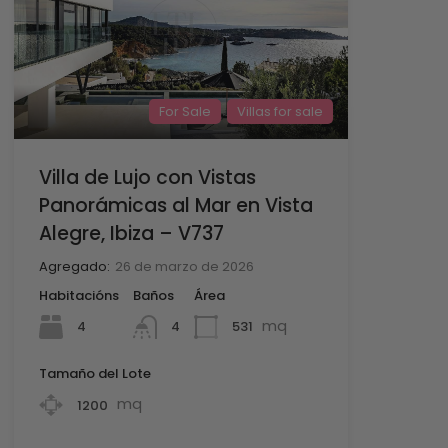
For Sale
Villas for sale
Villa de Lujo con Vistas
Panorámicas al Mar en Vista
Alegre, Ibiza – V737
Agregado:
26 de marzo de 2026
Habitacións
Baños
Área
mq
4
531
4
Tamaño del Lote
mq
1200