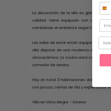
La decoración de la villa es glamorosa y
calidad. Viene equipado con domótica y 
cambiando el ambiente según tu estado 
Las salas de estar están equipadas con ai
villa dispone de una moderna cocina ame
vitrocerámica. La cocina está comunicada 
comedor de verano.
Hay en total 3 habitaciones dobles con ba
con jacuzzi, camas de día y espléndidas vi
Villa en Vista Alegre – Exterior