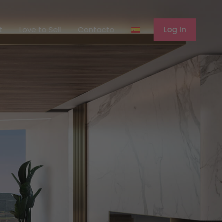
erent
Love to Sell
Contacto
Log In
t
Love to Sell
Contacto
Log In