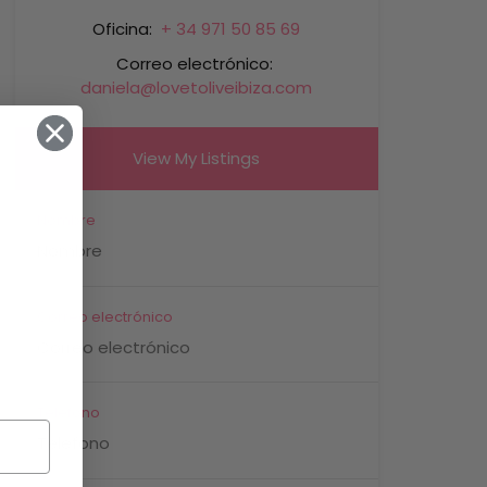
Oficina:
+ 34 971 50 85 69
Correo electrónico:
daniela@lovetoliveibiza.com
View My Listings
Nombre
Correo electrónico
Teléfono