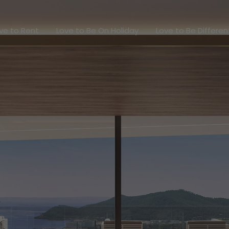
Love to Rent
Love to Be On Holiday
Love to Be Diff
ve to Rent
Love to Be On Holiday
Love to Be Differen