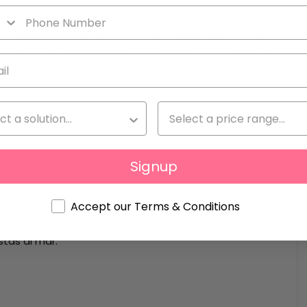
 elegante. Los muebles son todos materiales de alta
luces LED, iluminándolo en interiores y exteriores,
de ánimo o deseos.
re acondicionado y calefacción por suelo radiante. La
ricana, con isla central, totalmente equipada y con
con el salón y con la terraza exterior utilizada como
Signup
Accept our Terms & Conditions
ño. Arriba, en el primer piso hay una amplia terraza
stas al mar.