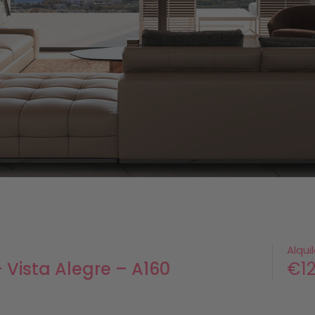
Alqui
 Vista Alegre – A160
€12