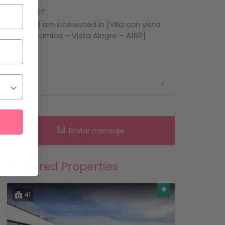
Mensaje
Enviar mensaje
Featured Properties
41