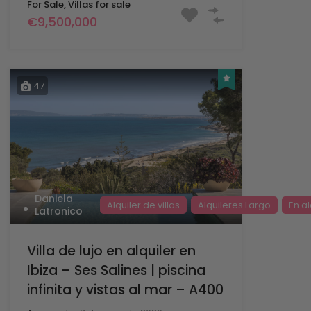
For Sale, Villas for sale
€9,500,000
47
Daniela
Alquiler de villas
Alquileres Largo
En al
Latronico
Villa de lujo en alquiler en
Ibiza – Ses Salines | piscina
infinita y vistas al mar – A400