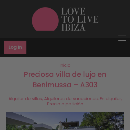
Log In
Inicio
Preciosa villa de lujo en
Benimussa – A303
Alquiler de villas, Alquileres de vacaciones, En alquiler,
Precio a petición