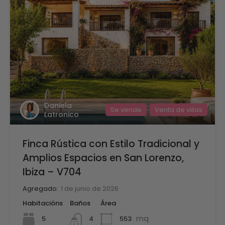
Daniela
Se vende
Venta de villas
Latronico
Finca Rústica con Estilo Tradicional y
Amplios Espacios en San Lorenzo,
Ibiza – V704
Agregado:
1 de junio de 2026
Habitacións
Baños
Área
mq
5
553
4