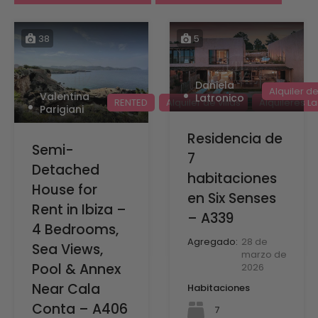
38
5
Daniela
Alquiler de
Valentina
Latronico
RENTED
Alquiler de villas
Alquileres L
Parigiani
Residencia de
Semi-
7
Detached
habitaciones
House for
en Six Senses
Rent in Ibiza –
– A339
4 Bedrooms,
Agregado:
28 de
Sea Views,
marzo de
Pool & Annex
2026
Near Cala
Habitaciones
Conta – A406
7