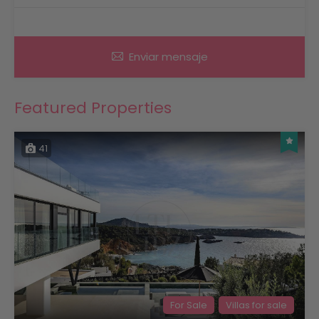
Enviar mensaje
Featured Properties
41
For Sale
Villas for sale