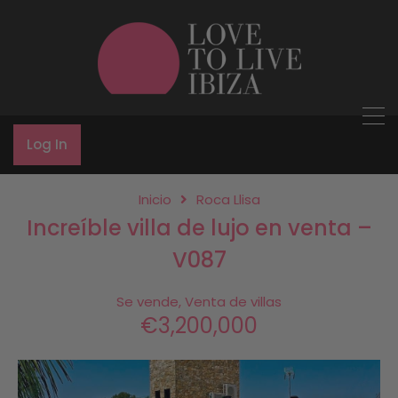
Log In
Inicio
Roca Llisa
Increíble villa de lujo en venta –
V087
Se vende, Venta de villas
€3,200,000