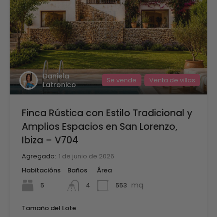
Daniela
Se vende
Venta de villas
Latronico
Finca Rústica con Estilo Tradicional y
Amplios Espacios en San Lorenzo,
Ibiza – V704
Agregado:
1 de junio de 2026
Habitacións
Baños
Área
mq
5
553
4
Tamaño del Lote