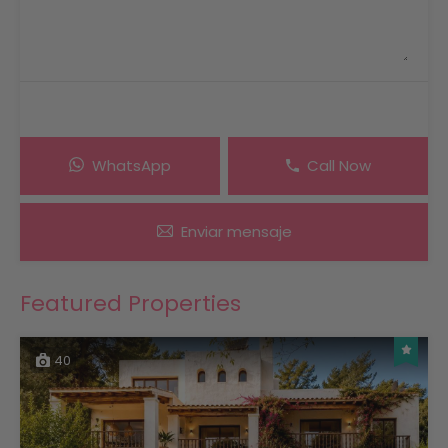
WhatsApp
Call Now
Enviar mensaje
Featured Properties
40