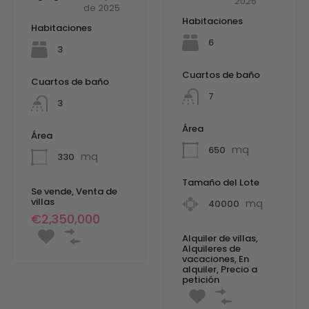
2026
de 2025
Habitaciones
Habitaciones
6
3
Cuartos de baño
Cuartos de baño
7
3
Área
Área
mq
650
mq
330
Tamaño del Lote
Se vende, Venta de
villas
mq
40000
€2,350,000
Alquiler de villas,
Alquileres de
vacaciones, En
alquiler, Precio a
petición