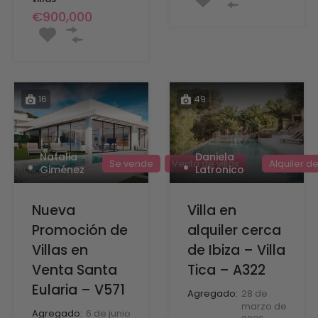
€900,000
16
49
Daniela
Natalia
Alquiler de
Se vende
Venta de villas
Latronico
Giménez
Villa en
Nueva
alquiler cerca
Promoción de
de Ibiza – Villa
Villas en
Tica – A322
Venta Santa
Eularia – V571
Agregado:
28 de
marzo de
Agregado:
6 de junio