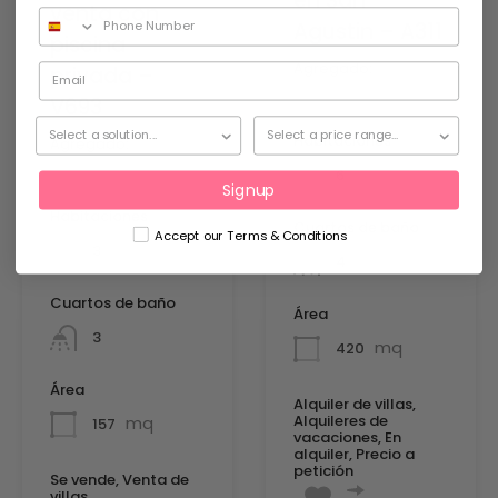
en San
venta con
Agustin – A311
piscina
Agregado:
28 de
privada –
marzo de
V693
2026
Habitaciones
Agregado:
3 de
agosto de
6
2026
Signup
Habitaciones
Cuartos de baño
Accept our Terms & Conditions
3
4
Cuartos de baño
Área
3
mq
420
Área
Alquiler de villas,
Alquileres de
mq
157
vacaciones, En
alquiler, Precio a
petición
Se vende, Venta de
villas