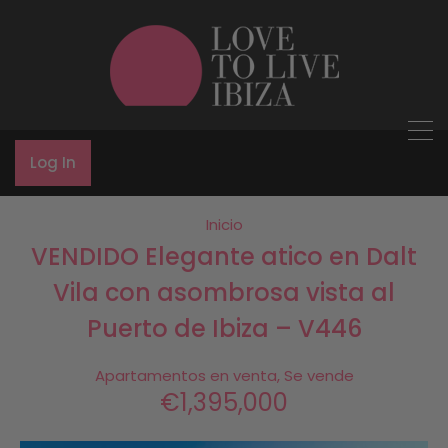
Log In
Inicio
VENDIDO Elegante atico en Dalt
Vila con asombrosa vista al
Puerto de Ibiza – V446
Apartamentos en venta, Se vende
€1,395,000