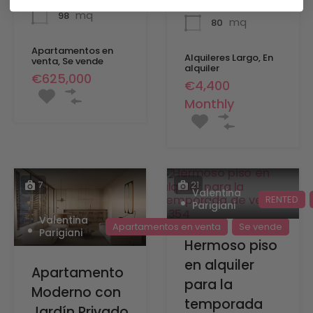
Área
mq
98
mq
80
Apartamentos en
Alquileres Largo, En
venta, Se vende
alquiler
€625,000
€4,400
Monthly
7
21
Valentina
RENTED
Parigiani
Valentina
Apartamentos en venta
Se vende
Parigiani
Hermoso piso
en alquiler
Apartamento
para la
Moderno con
temporada
Jardín Privado