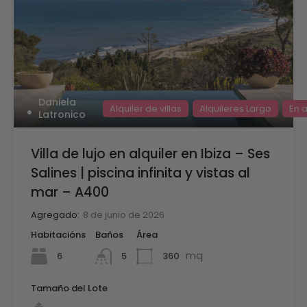
Daniela
Alquiler de villas
Alquileres Largo
En a
Latronico
Villa de lujo en alquiler en Ibiza – Ses
Salines | piscina infinita y vistas al
mar – A400
Agregado:
8 de junio de 2026
Habitacións
Baños
Área
mq
6
360
5
Tamaño del Lote