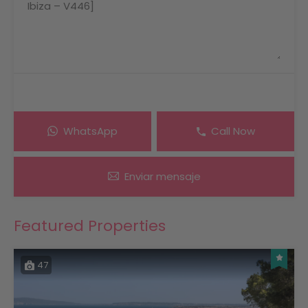
WhatsApp
Call Now
Enviar mensaje
Featured Properties
47