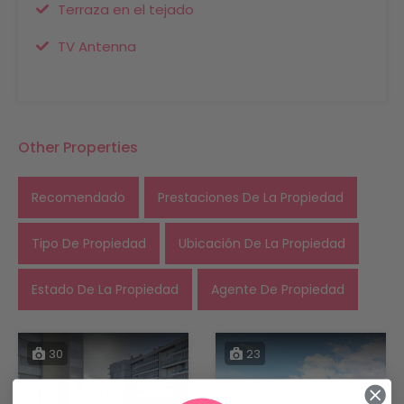
Terraza en el tejado
TV Antenna
Other Properties
Recomendado
Prestaciones De La Propiedad
Tipo De Propiedad
Ubicación De La Propiedad
Estado De La Propiedad
Agente De Propiedad
30
23