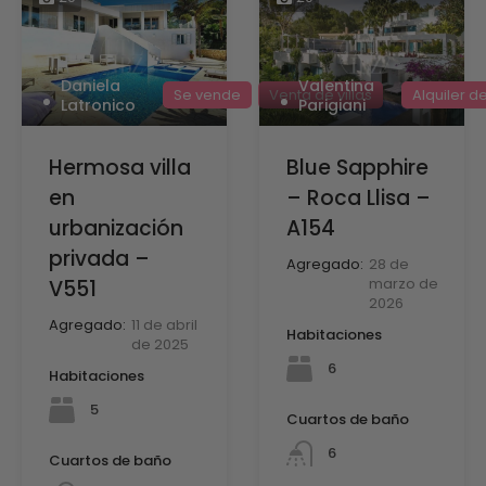
Daniela
Valentina
Se vende
Venta de villas
Alquiler de
Latronico
Parigiani
Hermosa villa
Blue Sapphire
en
– Roca Llisa –
urbanización
A154
privada –
Agregado:
28 de
marzo de
V551
2026
Agregado:
11 de abril
Habitaciones
de 2025
6
Habitaciones
5
Cuartos de baño
6
Cuartos de baño