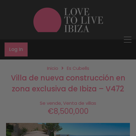
Log In
Inicio
Es Cubells
Villa de nueva construcción en
zona exclusiva de Ibiza – V472
Se vende, Venta de villas
€8,500,000