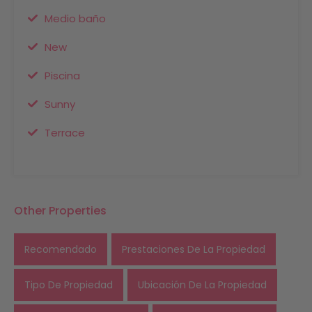
Medio baño
New
Piscina
Sunny
Terrace
Other Properties
Recomendado
Prestaciones De La Propiedad
Tipo De Propiedad
Ubicación De La Propiedad