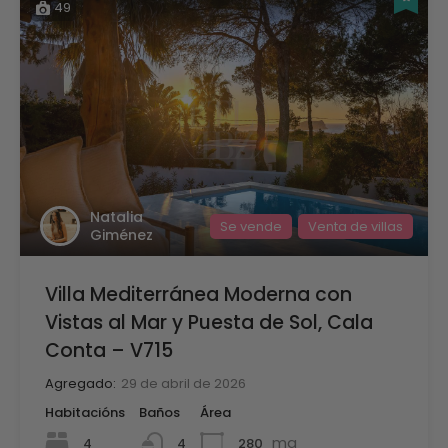
49
Natalia
Se vende
Venta de villas
Giménez
Villa Mediterránea Moderna con
Vistas al Mar y Puesta de Sol, Cala
Conta – V715
Agregado:
29 de abril de 2026
Habitacións
Baños
Área
mq
4
280
4