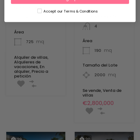
4
Cuartos de baño
Accept our Terms & Conditions
Cuartos de baño
5
4
Área
Área
mq
725
mq
190
Alquiler de villas,
Alquileres de
Tamaño del Lote
vacaciones, En
alquiler, Precio a
mq
2000
petición
Se vende, Venta de
villas
€2,800,000
29
20