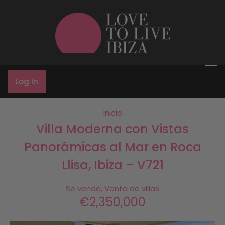
Log In
Inicio
Villa Moderna con Vistas
Panorámicas al Mar en Roca
Llisa, Ibiza – V721
Se vende, Venta de villas
€2,350,000