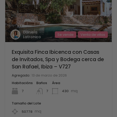
Daniela
Se vende
Venta de villas
Latronico
Exquisita Finca Ibicenca con Casas
de Invitados, Spa y Bodega cerca de
San Rafael, Ibiza – V727
Agregado:
13 de marzo de 2026
Habitacións
Baños
Área
mq
7
430
7
Tamaño del Lote
mq
50778