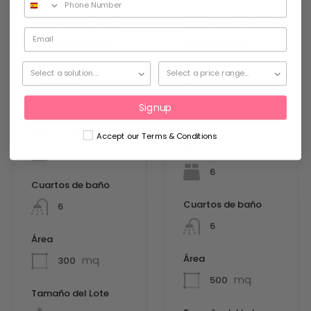
Blue Sapphire
Impresionante
– Roca Llisa –
Villa en Es
A154
Cubells –
A029
Agregado:
28 de
marzo de
Agregado:
29 de
Signup
2026
abril de
2026
Habitaciones
Accept our Terms & Conditions
Habitaciones
6
6
Cuartos de baño
Cuartos de baño
6
6
Área
Área
mq
300
mq
500
Tamaño del Lote