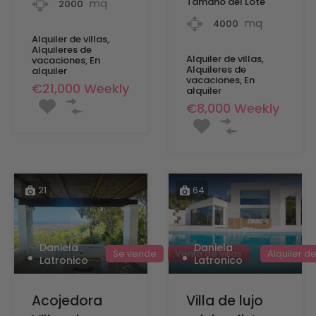
Tamaño del Lote
mq
2000
mq
4000
Alquiler de villas,
Alquileres de
Alquiler de villas,
vacaciones, En
Alquileres de
alquiler
vacaciones, En
€21,000 Weekly
alquiler
€8,000 Weekly
21
64
Daniela
Daniela
Se vende
Venta de villas
Alquiler de
Latronico
Latronico
Acojedora
Villa de lujo