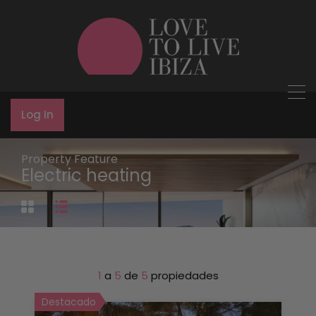
Log In
Property Feature
Electric heating
1
a
5
de
5
propiedades
Destacado