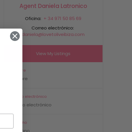
Agent Daniela Latronico
Oficina:
+ 34 971 50 85 69
Correo electrónico:
daniela@lovetoliveibiza.com
View My Listings
Nombre
Correo electrónico
Teléfono