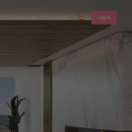
erent
Love to Sell
Contacto
Log In
t
Love to Sell
Contacto
Log In