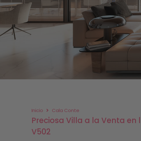
Inicio
Cala Conte
Preciosa Villa a la Venta en
V502