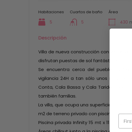
Habitaciones
Cuartos de baño
Área
5
5
430
Descripción
Villa de nueva construcción con vistas al
disfrutan puestas de sol fantásticas.
Se encuentra cerca del pueblo de San 
vigilancia 24H a tan sólo unos minutos 
Conta, Cala Bassa y Cala Tarida, todas 
también familias.
La villa, que ocupa una superficie constr
m2 de terreno privado con piscina prados 
Piscina privada Infinity 15 mt x 11 mt con
Áreas chillout junto a la piscina equipa