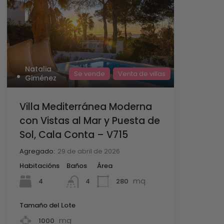
Natalia
Se vende
Venta de villas
Giménez
Villa Mediterránea Moderna
con Vistas al Mar y Puesta de
Sol, Cala Conta – V715
Agregado:
29 de abril de 2026
Habitacións
Baños
Área
mq
4
280
4
Tamaño del Lote
mq
1000