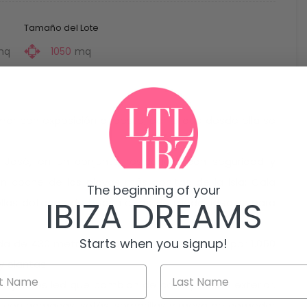
Tamaño del Lote
mq
1050
mq
 mar con exposición al oeste, por lo que desde ella se
José, en un conjunto residencial con seguridad y
en coche de las playas más bonitas de la isla: Cala
The beginning of your
IBIZA DREAMS
ellas dotadas de beach clubs de moda, ideales para
Starts when you signup!
uida de 430 metros cuadrados, está rodeada por 1.050
y plantas.
 sal y luces led que cambian de color y ducha exterior.
das con hamacas, sofás, sombrillas y mesa de comedor