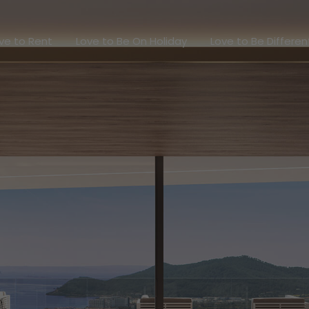
Love to Rent
Love to Be On Holiday
Love to Be Diff
ve to Rent
Love to Be On Holiday
Love to Be Differen