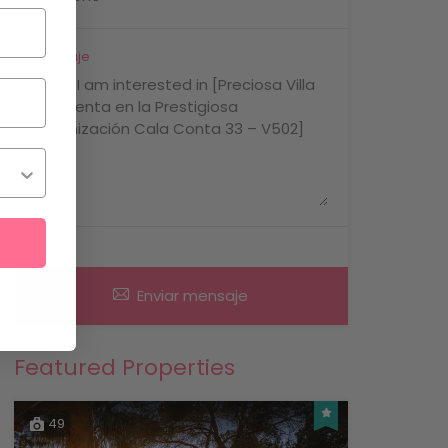
Mensaje
Enviar mensaje
Featured Properties
49