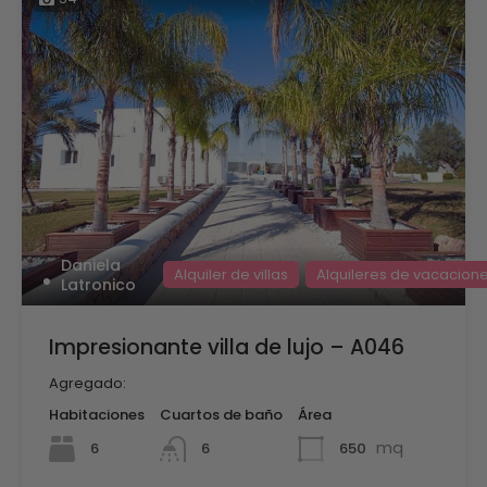
Daniela
Alquiler de villas
Alquileres de vacacion
Latronico
Impresionante villa de lujo – A046
Agregado:
Habitaciones
Cuartos de baño
Área
mq
6
650
6