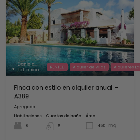
Daniela
RENTED
Alquiler de villas
Alquileres L
Latronico
Finca con estilo en alquiler anual –
A389
Agregado:
Habitaciones
Cuartos de baño
Área
mq
6
450
5