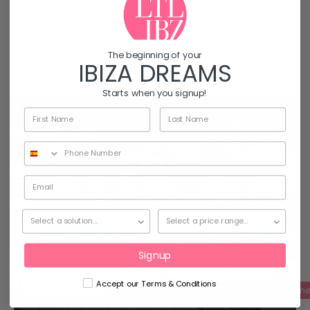
Alquiler de villas, Alquileres de vacaciones, En alquiler
€18,000 Weekly
The beginning of your
IBIZA DREAMS
Starts when you signup!
38
Signup
Daniela
Accept our Terms & Conditions
Alquiler de villas
Alquileres de vacacion
Latronico