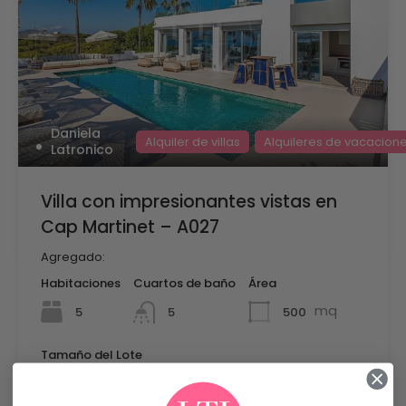
Daniela
Alquiler de villas
Alquileres de vacacion
Latronico
Villa con impresionantes vistas en
Cap Martinet – A027
Agregado:
Habitaciones
Cuartos de baño
Área
mq
5
500
5
Tamaño del Lote
mq
800