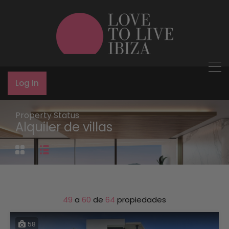
Log In
Property Status
Alquiler de villas
49
a
60
de
64
propiedades
58