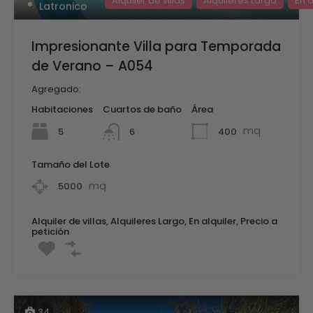
Alquiler de villas
Alquileres Largo
En a
Latronico
Impresionante Villa para Temporada
de Verano – A054
Agregado:
Habitaciones
Cuartos de baño
Área
mq
5
400
6
Tamaño del Lote
mq
5000
Alquiler de villas, Alquileres Largo, En alquiler, Precio a
petición
34