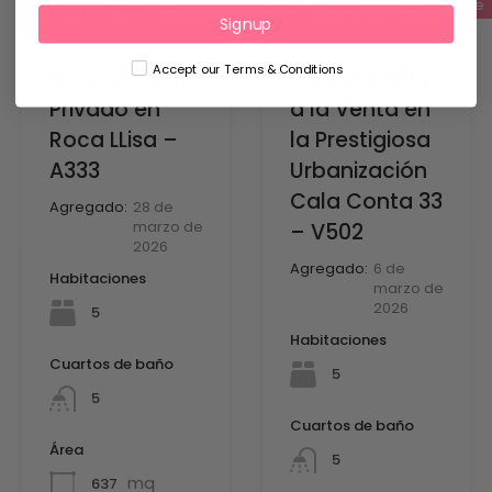
Alquiler de villas
Alquileres de vacacion
Se vende
Latronico
Latronico
Signup
Accept our Terms & Conditions
Villa con Club
Preciosa Villa
Privado en
a la Venta en
Roca LLisa –
la Prestigiosa
A333
Urbanización
Cala Conta 33
Agregado:
28 de
marzo de
– V502
2026
Agregado:
6 de
Habitaciones
marzo de
2026
5
Habitaciones
Cuartos de baño
5
5
Cuartos de baño
Área
5
mq
637