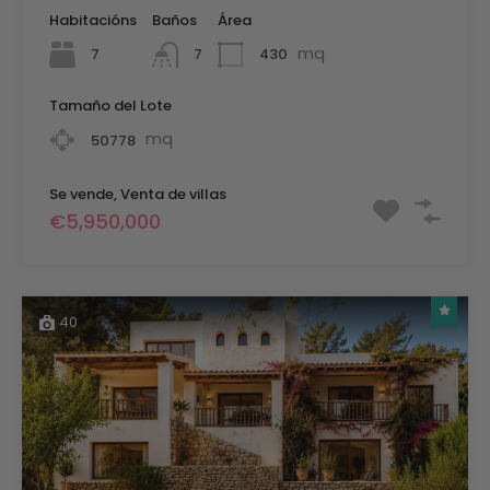
Habitacións
Baños
Área
mq
7
430
7
Tamaño del Lote
mq
50778
Se vende, Venta de villas
€5,950,000
40