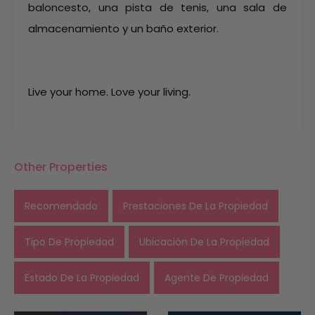
baloncesto, una pista de tenis, una sala de
almacenamiento y un baño exterior.
Live your home. Love your living.
Other Properties
Recomendado
Prestaciones De La Propiedad
Tipo De Propiedad
Ubicación De La Propiedad
Estado De La Propiedad
Agente De Propiedad