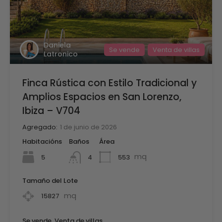
Daniela
Se vende
Venta de villas
Latronico
Finca Rústica con Estilo Tradicional y
Amplios Espacios en San Lorenzo,
Ibiza – V704
Agregado:
1 de junio de 2026
Habitacións
Baños
Área
mq
5
553
4
Tamaño del Lote
mq
15827
Se vende, Venta de villas