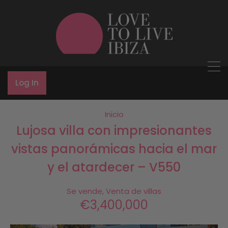
Log In
Inicio
Lujosa villa con impresionantes
vistas panorámicas hacia el mar
y el atardecer – V550
Se vende, Venta de villas
€3,400,000