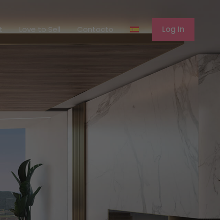
erent
Love to Sell
Contacto
Log In
t
Love to Sell
Contacto
Log In