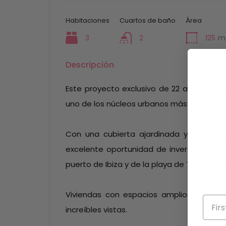
Habitaciones
Cuartos de baño
Área
3
2
125
m
Descripción
Este proyecto exclusivo de 22 apartamento
uno de los núcleos urbanos más deseados 
Con una cubierta ajardinada y piscina 
excelente oportunidad de inversión, en 
puerto de Ibiza y de la playa de Talamanc
Viviendas con espacios amplios y lumino
increíbles vistas.