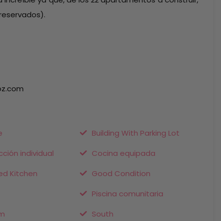
 reservados).
bz.com
e
Building With Parking Lot
ción individual
Cocina equipada
ed Kitchen
Good Condition
Piscina comunitaria
um
South