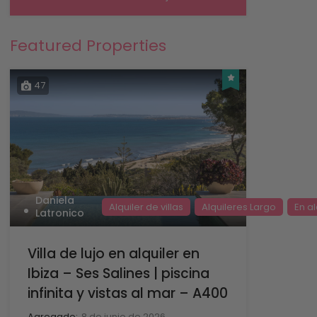
Featured Properties
47
Daniela
Alquiler de villas
Alquileres Largo
En al
Latronico
Villa de lujo en alquiler en
Ibiza – Ses Salines | piscina
infinita y vistas al mar – A400
Agregado:
8 de junio de 2026