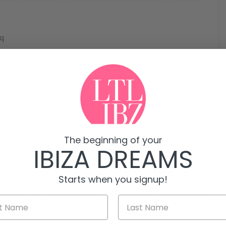
q
s de 1, 2 y 3 habitaciones situado en Jesús (Ibiza),
en la actualidad, es un proyecto para todos.
común con vistas al mar y a Dalt Vila, supone una
The beginning of your
IBIZA DREAMS
una ubicación simplemente perfecta, a 2 minutos del
a.
Starts when you signup!
sos y con terrazas exteriores para disfrutar de las