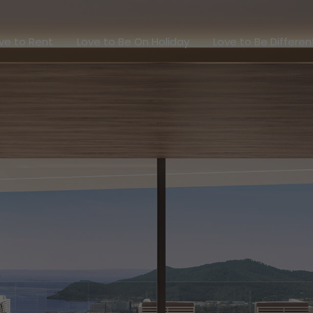
Love to Rent
Love to Be On Holiday
Love to Be Diff
ve to Rent
Love to Be On Holiday
Love to Be Differen