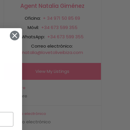
Agent Natalia Giménez
Oficina:
+ 34 971 50 85 69
Móvil:
+34 673 599 355
WhatsApp:
+34 673 599 355
Correo electrónico:
natalia@lovetoliveibiza.com
View My Listings
Nombre
Correo electrónico