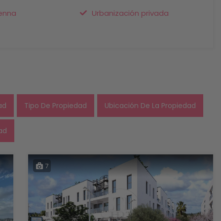
enna
Urbanización privada
ad
Tipo De Propiedad
Ubicación De La Propiedad
ad
7