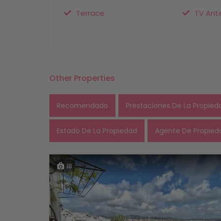
Terrace
TV Ant
Other Properties
Recomendado
Prestaciones De La Propied
Estado De La Propiedad
Agente De Propied
18