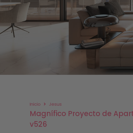
Inicio
Jesus
Magnífico Proyecto de Apar
v526