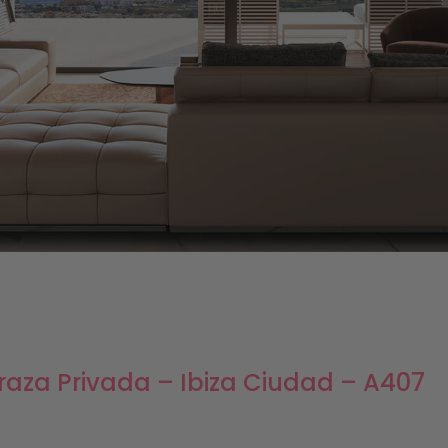
aza Privada – Ibiza Ciudad – A407