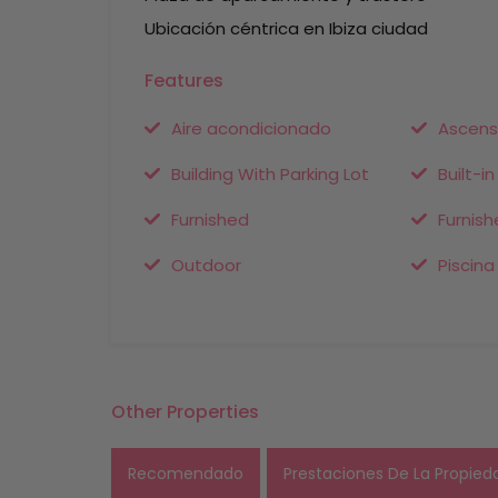
Ubicación céntrica en Ibiza ciudad
Features
Aire acondicionado
Ascens
Building With Parking Lot
Built-i
Furnished
Furnish
Outdoor
Piscina
Other Properties
Recomendado
Prestaciones De La Propied