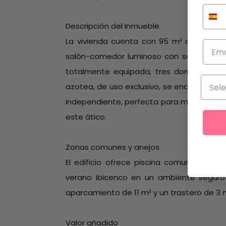
Descripción del Inmueble
La vivienda cuenta con 95 m² construido
salón-comedor luminoso con salida direc
totalmente equipada, tres dormitorios y
azotea, de uso exclusivo, se encuentra u
independiente, perfecta para momentos de o
este ático.
Zonas comunes y anejos
El edificio ofrece piscina comunitaria ro
verano ibicenco en un ambiente seguro 
aparcamiento de 11 m² y un trastero de 3 m
Valor añadido