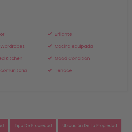
or
Brillante
n Wardrobes
Cocina equipada
ed Kitchen
Good Condition
 comunitaria
Terrace
ad
Tipo De Propiedad
Ubicación De La Propiedad