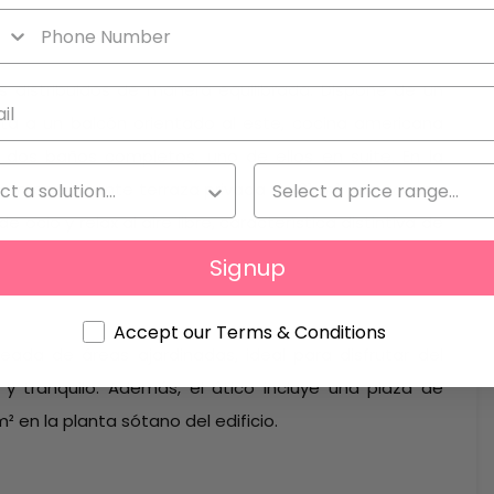
s distribuidos de manera equilibrada. Dispone de un
ta a un balcón orientado al este, cocina americana
 dos baños completos, uno de ellos en suite. En la
na impresionante terraza privada de 61 m² con acceso
cio y relax al aire libre, característica distintiva de
Signup
Accept our Terms & Conditions
deada de áreas ajardinadas, ideal para disfrutar del
y tranquilo. Además, el ático incluye una plaza de
² en la planta sótano del edificio.