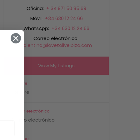
Oficina:
+ 34 971 50 85 69
Móvil:
+34 630 12 24 66
WhatsApp:
+34 630 12 24 66
Correo electrónico:
valentina@lovetoliveibiza.com
View My Listings
Nombre
Correo electrónico
Teléfono