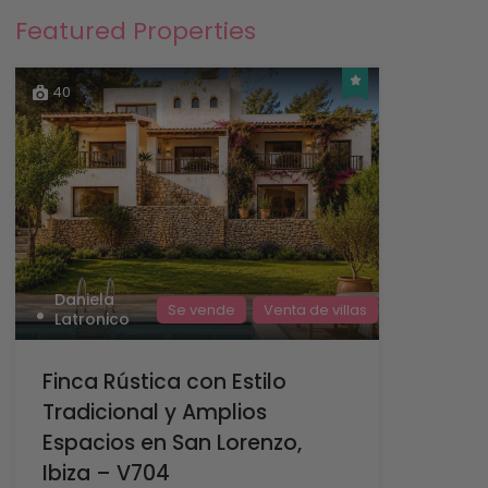
Featured Properties
40
Daniela
Se vende
Venta de villas
Latronico
Finca Rústica con Estilo
Tradicional y Amplios
Espacios en San Lorenzo,
Ibiza – V704