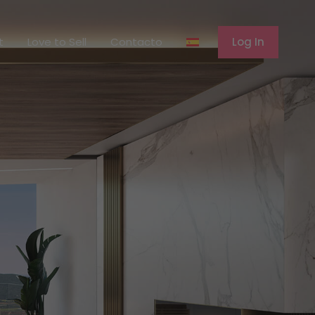
erent
Love to Sell
Contacto
Log In
t
Love to Sell
Contacto
Log In