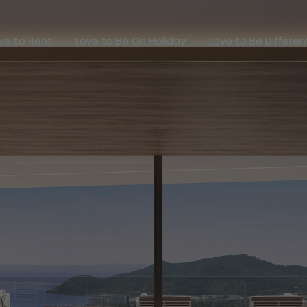
Love to Rent
Love to Be On Holiday
Love to Be Diff
ve to Rent
Love to Be On Holiday
Love to Be Differen