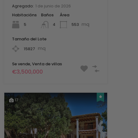
Agregado:
1 de junio de 2026
Habitacións
Baños
Área
mq
5
553
4
Tamaño del Lote
mq
15827
Se vende, Venta de villas
€3,500,000
17