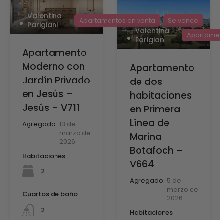
Valentina
Apartamentos en venta
Se vende
Parigiani
Valentina
Apartamen
Parigiani
Apartamento
Moderno con
Apartamento
Jardín Privado
de dos
en Jesús –
habitaciones
Jesús – V711
en Primera
Línea de
Agregado:
13 de
marzo de
Marina
2026
Botafoch –
Habitaciones
V664
2
Agregado:
5 de
marzo de
Cuartos de baño
2026
2
Habitaciones