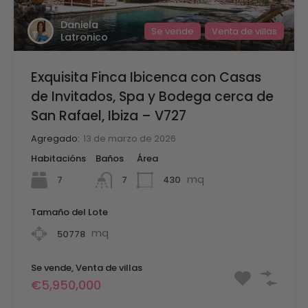
Daniela
Se vende
Venta de villas
Latronico
Exquisita Finca Ibicenca con Casas
de Invitados, Spa y Bodega cerca de
San Rafael, Ibiza – V727
Agregado:
13 de marzo de 2026
Habitacións
Baños
Área
mq
7
430
7
Tamaño del Lote
mq
50778
Se vende, Venta de villas
€5,950,000