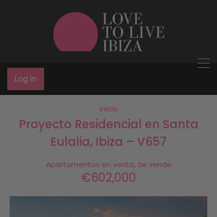
Log In
Inicio
Proyecto Residencial en Santa
Eulalia, Ibiza – V657
Apartamentos en venta, Se vende
€602,000