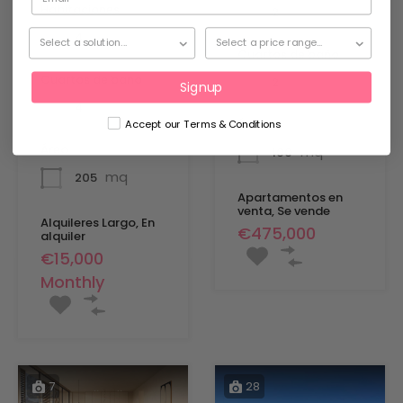
Habitaciones
2
4
Cuartos de baño
Cuartos de baño
2
Signup
4
Área
Accept our Terms & Conditions
Área
mq
100
mq
205
Apartamentos en
venta, Se vende
Alquileres Largo, En
€475,000
alquiler
€15,000
Monthly
7
28