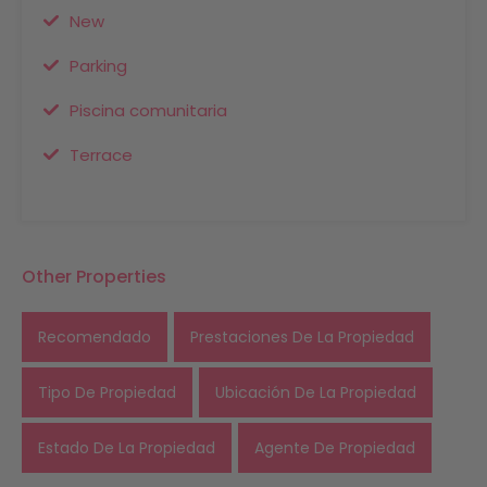
New
Parking
Piscina comunitaria
Terrace
Other Properties
Recomendado
Prestaciones De La Propiedad
Tipo De Propiedad
Ubicación De La Propiedad
Estado De La Propiedad
Agente De Propiedad