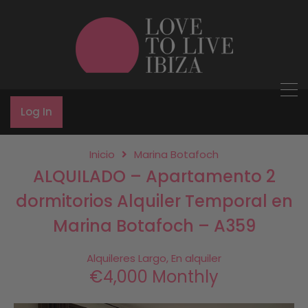
Log In
Inicio
Marina Botafoch
ALQUILADO – Apartamento 2
dormitorios Alquiler Temporal en
Marina Botafoch – A359
Alquileres Largo, En alquiler
€4,000 Monthly