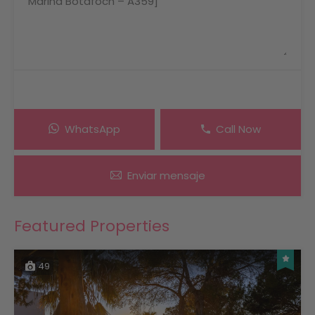
WhatsApp
Call Now
Enviar mensaje
Featured Properties
49