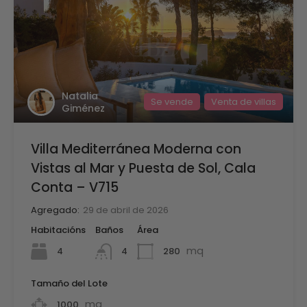
Natalia
Se vende
Venta de villas
Giménez
Villa Mediterránea Moderna con
Vistas al Mar y Puesta de Sol, Cala
Conta – V715
Agregado:
29 de abril de 2026
Habitacións
Baños
Área
mq
4
280
4
Tamaño del Lote
mq
1000